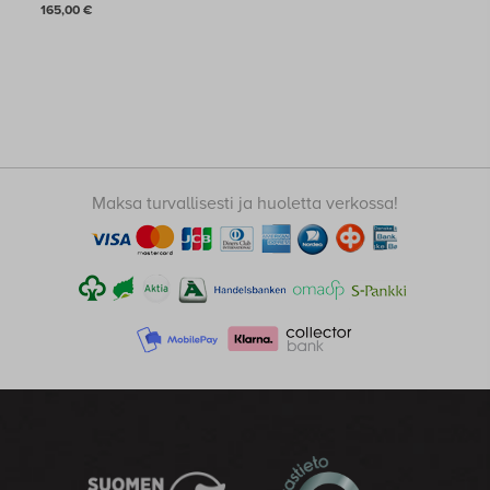
165,00
€
Solene
StandUp
Stoo®
Suula
Tarmo Teollisuus
Trillo Pro
Lajittele tuotteet
Maksa turvallisesti ja huoletta verkossa!
Suosituimmat
Uusimmat ensin
Hinta: halvin ensin
Hinta: kallein ensin
Tuotenimi