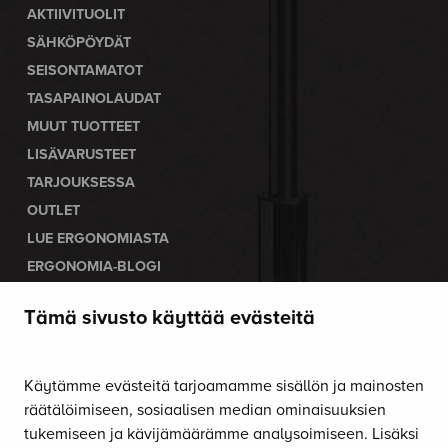
AKTIIVITUOLIT
SÄHKÖPÖYDÄT
SEISONTAMATOT
TASAPAINOLAUDAT
MUUT TUOTTEET
LISÄVARUSTEET
TARJOUKSESSA
OUTLET
LUE ERGONOMIASTA
ERGONOMIA-BLOGI
Tämä sivusto käyttää evästeitä
OTA YHTEYTTÄ
Soita:
010 470 9610
Käytämme evästeitä tarjoamamme sisällön ja mainosten
Palvelemme arkisin klo 8–16.
räätälöimiseen, sosiaalisen median ominaisuuksien
tukemiseen ja kävijämäärämme analysoimiseen. Lisäksi
Lähetä sähköpostia: