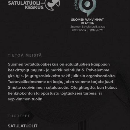
TIETOA MEISTÄ
Suomen Satulatuolikeskus on satulatuolien kauppaan
keskittynyt myynti- ja markkinointiyhtiö. Palvelemme
yksityis- ja yritysasiakkaita sekä julkisia organisaatioita.
Tuotevalikoimamme on laaja, joten voimme tarjota juuri
Sinulle sopivimman satulatuolin. Ota yhteyttä, kun haluat
henkilökohtaista opastusta löytääksesi tarpeisiisi
sopivimman tuolin.
TUOTTEET
SATULATUOLIT