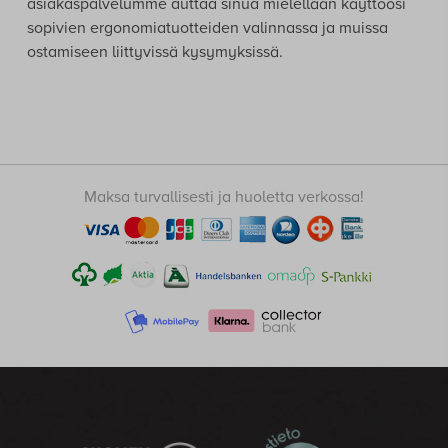
asiakaspalvelumme auttaa sinua mielellään käyttöösi
sopivien ergonomiatuotteiden valinnassa ja muissa
ostamiseen liittyvissä kysymyksissä.
Maksa turvallisesti ja huoletta verkossa!