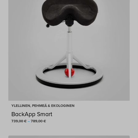
YLELLINEN, PEHMEÄ & EKOLOGINEN
BackApp Smart
Hintaluokka:
739,00
€
–
789,00
€
739,00 €
-