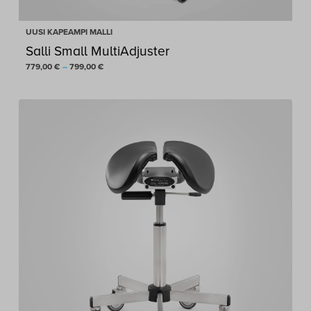
UUSI KAPEAMPI MALLI
Salli Small MultiAdjuster
Hintaluokka:
779,00
€
–
799,00
€
779,00 €
-
799,00 €