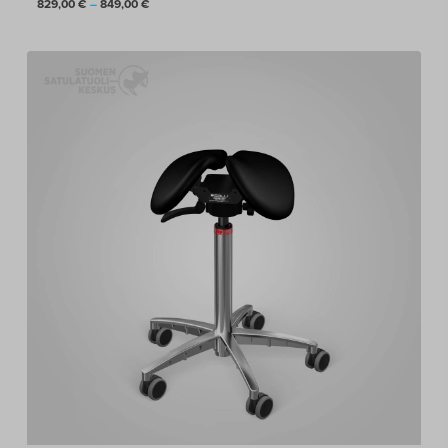
Hintaluokka:
829,00
€
–
849,00
€
829,00 €
-
849,00 €