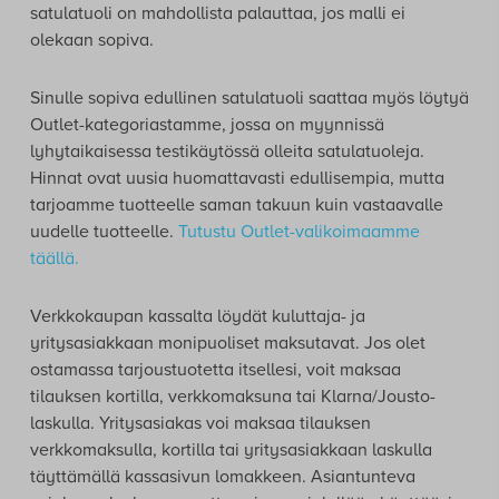
satulatuoli on mahdollista palauttaa, jos malli ei
olekaan sopiva.
Sinulle sopiva edullinen satulatuoli saattaa myös löytyä
Outlet-kategoriastamme, jossa on myynnissä
lyhytaikaisessa testikäytössä olleita satulatuoleja.
Hinnat ovat uusia huomattavasti edullisempia, mutta
tarjoamme tuotteelle saman takuun kuin vastaavalle
uudelle tuotteelle.
Tutustu Outlet-valikoimaamme
täällä.
Verkkokaupan kassalta löydät kuluttaja- ja
yritysasiakkaan monipuoliset maksutavat. Jos olet
ostamassa tarjoustuotetta itsellesi, voit maksaa
tilauksen kortilla, verkkomaksuna tai Klarna/Jousto-
laskulla. Yritysasiakas voi maksaa tilauksen
verkkomaksulla, kortilla tai yritysasiakkaan laskulla
täyttämällä kassasivun lomakkeen. Asiantunteva