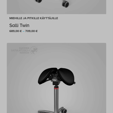
MIEHILLE JA PITKILLE KÄYTTÄJILLE
Salli Twin
Hintaluokka:
689,00
€
–
709,00
€
689,00 €
-
709,00 €