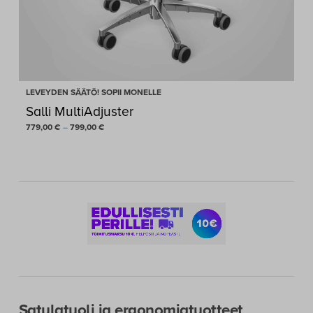
LEVEYDEN SÄÄTÖ! SOPII MONELLE
Salli MultiAdjuster
Hintaluokka:
779,00
€
–
799,00
€
779,00 €
-
799,00 €
Satulatuoli ja ergonomiatuotteet