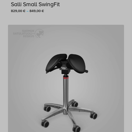
Salli Small SwingFit
Hintaluokka:
829,00
€
–
849,00
€
829,00 €
-
849,00 €