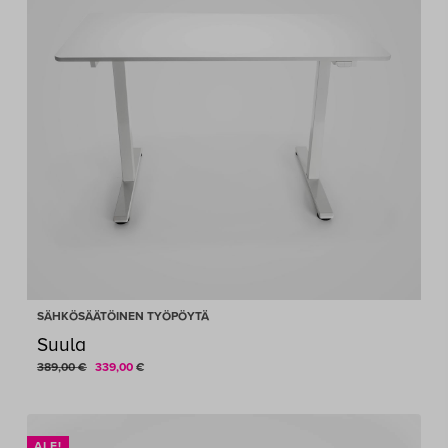
SÄHKÖSÄÄTÖINEN TYÖPÖYTÄ
Suula
Alkuperäinen
Nykyinen
389,00
€
339,00
€
hinta
hinta
oli:
on:
389,00 €.
339,00 €.
ALE!