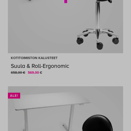
KOTITOIMISTON KALUSTEET
Suula & Roll-Ergonomic
Alkuperäinen
Nykyinen
658,00
€
569,00
€
hinta
hinta
oli:
on:
658,00 €.
569,00 €.
ALE!