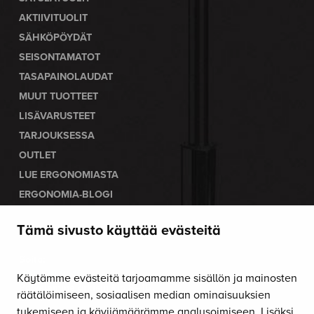
AKTIIVITUOLIT
SÄHKÖPÖYDÄT
SEISONTAMATOT
TASAPAINOLAUDAT
MUUT TUOTTEET
LISÄVARUSTEET
TARJOUKSESSA
OUTLET
LUE ERGONOMIASTA
ERGONOMIA-BLOGI
Tämä sivusto käyttää evästeitä
OTA YHTEYTTÄ
Soita:
010 470 9610
Käytämme evästeitä tarjoamamme sisällön ja mainosten
Palvelemme arkisin klo 8–16.
räätälöimiseen, sosiaalisen median ominaisuuksien
tukemiseen ja kävijämäärämme analysoimiseen. Lisäksi