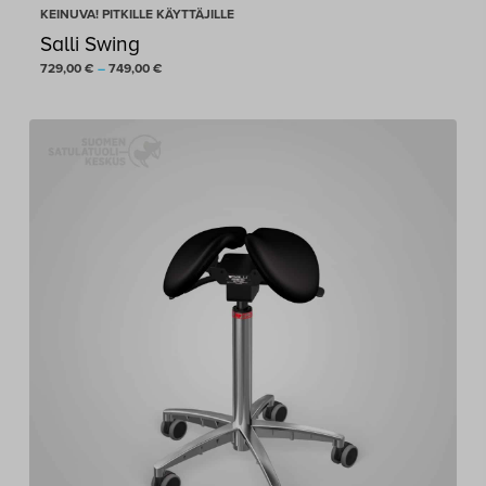
KEINUVA! PITKILLE KÄYTTÄJILLE
Salli Swing
Hintaluokka:
729,00
€
–
749,00
€
729,00 €
-
749,00 €