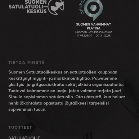
TIETOA MEISTÄ
Suomen Satulatuolikeskus on satulatuolien kauppaan
keskittynyt myynti- ja markkinointiyhtiö. Palvelemme
yksityis- ja yritysasiakkaita sekä julkisia organisaatioita.
Tuotevalikoimamme on laaja, joten voimme tarjota juuri
Sinulle sopivimman satulatuolin. Ota yhteyttä, kun haluat
henkilökohtaista opastusta löytääksesi tarpeisiisi
sopivimman tuolin.
TUOTTEET
SATULATUOLIT