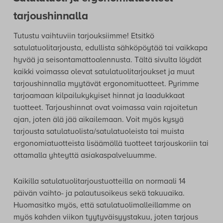
tarjoushinnalla
Tutustu vaihtuviin tarjouksiimme! Etsitkö
satulatuolitarjousta, edullista sähköpöytää tai vaikkapa
hyvää ja seisontamattoalennusta. Tältä sivulta löydät
kaikki voimassa olevat satulatuolitarjoukset ja muut
tarjoushinnalla myytävät ergonomituotteet. Pyrimme
tarjoamaan kilpailukykyiset hinnat ja laadukkaat
tuotteet. Tarjoushinnat ovat voimassa vain rajoitetun
ajan, joten älä jää aikailemaan. Voit myös kysyä
tarjousta satulatuolista/satulatuoleista tai muista
ergonomiatuotteista lisäämällä tuotteet tarjouskoriin tai
ottamalla yhteyttä asiakaspalveluumme.
Kaikilla satulatuolitarjoustuotteilla on normaali 14
päivän vaihto- ja palautusoikeus sekä takuuaika.
Huomasitko myös, että satulatuolimalleillamme on
myös kahden viikon tyytyväisyystakuu, joten tarjous