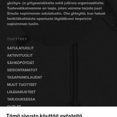
yksityis- ja yritysasiakkaita sekä julkisia organisaatioita.
Tuotevalikoimamme on laaja, joten voimme tarjota juuri
Sinulle sopivimman satulatuolin. Ota yhteyttä, kun haluat
henkilökohtaista opastusta löytääksesi tarpeisiisi
sopivimman tuolin.
TUOTTEET
SATULATUOLIT
AKTIIVITUOLIT
SÄHKÖPÖYDÄT
SEISONTAMATOT
TASAPAINOLAUDAT
MUUT TUOTTEET
LISÄVARUSTEET
TARJOUKSESSA
OUTLET
LUE ERGONOMIASTA
Tämä sivusto käyttää evästeitä