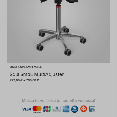
UUSI KAPEAMPI MALLI
Salli Small MultiAdjuster
Hintaluokka:
779,00
€
–
799,00
€
779,00 €
-
799,00 €
Maksa turvallisesti ja huoletta verkossa!