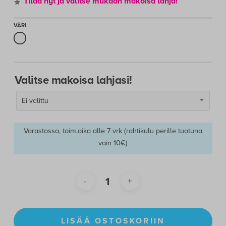
Tilaa nyt ja valitse mukaan makoisa lahja
!
389,00 €.
339,00 €.
Valitse makoisa lahjasi!
Ei valittu
Varastossa, toim.aika alle 7 vrk (rahtikulu perille tuotuna
vain 10€)
LISÄÄ OSTOSKORIIN