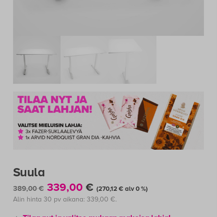
Suula
Alkuperäinen
Nykyinen
339,00
€
389,00
€
(
270,12
€
alv 0 %)
hinta
hinta
Alin hinta 30 pv aikana:
339,00
€
.
oli:
on: