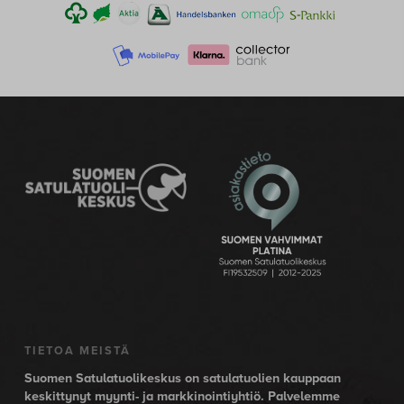
TIETOA MEISTÄ
Suomen Satulatuolikeskus on satulatuolien kauppaan
keskittynyt myynti- ja markkinointiyhtiö. Palvelemme