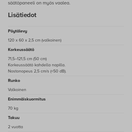
säätöpaneeli on myös vaalea.
Lisätiedot
Pöytälevy
120 x 60 x 2,5 cm (valkoinen)
Korkeussäätö
71,5–121,5 cm (50 cm)
Korkeussäätö kahdella napilla.
Nostonopeus 2,5 cm/s (<50 dB).
Runko
Valkoinen
Enimmäiskuormitus
70 kg
Takuu
2 vuotta