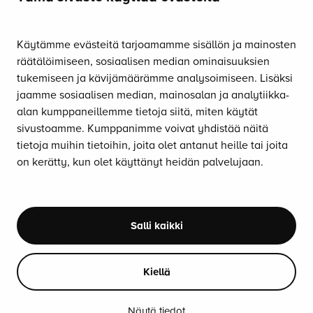
ERGONOMIA-BLOGI
Käytämme evästeitä tarjoamamme sisällön ja mainosten
OTA YHTEYTTÄ
räätälöimiseen, sosiaalisen median ominaisuuksien
Soita:
tukemiseen ja kävijämäärämme analysoimiseen. Lisäksi
010 470 9610
jaamme sosiaalisen median, mainosalan ja analytiikka-
Palvelemme arkisin klo 8–16.
alan kumppaneillemme tietoja siitä, miten käytät
sivustoamme. Kumppanimme voivat yhdistää näitä
Lähetä sähköpostia:
tietoja muihin tietoihin, joita olet antanut heille tai joita
asiakaspalvelu@satulatuolikeskus.fi
on kerätty, kun olet käyttänyt heidän palvelujaan.
Saat tuolimme myös
koekäyttöön
!
SEURAA SOMESSA
Salli kaikki
Kiellä
Näytä tiedot