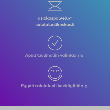
asiakaspalvelu@
satulatuolikeskus.fi
Apua tuolimallin valintaan
Pyydä satulatuoli koekäyttöön