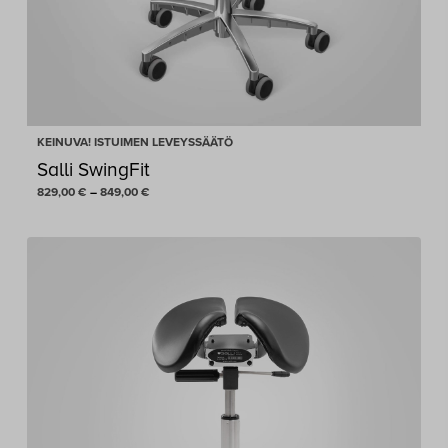
KEINUVA! ISTUIMEN LEVEYSSÄÄTÖ
Salli SwingFit
Hintaluokka:
829,00
€
–
849,00
€
829,00 €
-
849,00 €