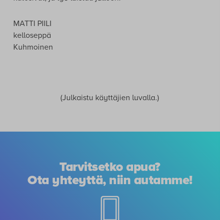
Salli-satulatuolia n. kaksi viikkoa ja ei voi kuin kehua.
(ainoa muutos mikä täytyi ensin tehdä oli että
työpöytää täytyi korottaa n. 8 cm) Selkäoireet
katosivat, ja työ luistaa jälleen.”
MATTI PIILI
kelloseppä
Kuhmoinen
(Julkaistu käyttäjien luvalla.)
Tarvitsetko apua?