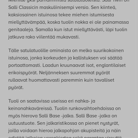
Laadukkaat helposti rullaavat pyörät
Kotimainen avainlipputuote, jolla on 10 vuoden takuu.
Miehille yksi parhaimmista satulatuoleista. Salli Twin on
Salli Classicin maskuliinisempi versio. Sen kiinteä,
kaksiosainen istuinosa tekee miehen istumisesta
miellyttävämpää, koska tuolin nokka ei ole painamassa
genitaaleja. Samalla kun istut miellyttävästi, läpi tuolin
jatkuva rako viilentää mukavasti.
Tälle satulatuolille ominaista on melko suurikokoinen
istuinosa, jonka korkeuden ja kallistuksen voi säätää
portaattomasti. Laadun kruunaavat isot, englantilaiset
erikoispyörät. Neljänneksen suuremmat pyörät
rullaavat huomattavasti paremmin kuin tavalliset
pyörät.
Tuoli on saatavissa useissa eri nahka- ja
keinonahkaväreissä. Tuolin runkovaihtoehdoissa on