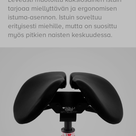
Ergonominen työtuoli
miehelle
Leveästi muotoiltu kaksiosainen istuin
tarjoaa miellyttävän ja ergonomisen
istuma-asennon. Istuin soveltuu
erityisesti miehille, mutta on suosittu
myös pitkien naisten keskuudessa.