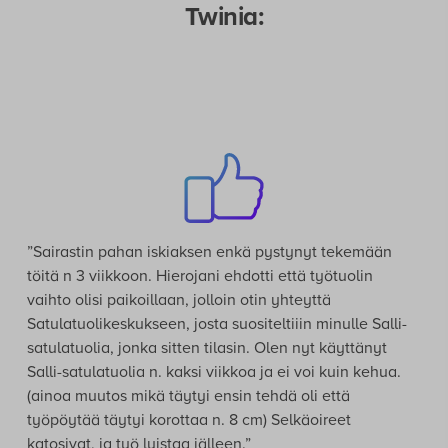
Käyttäjät suosittelevat Salli
Twinia:
”Sairastin pahan iskiaksen enkä pystynyt tekemään
töitä n 3 viikkoon. Hierojani ehdotti että työtuolin
vaihto olisi paikoillaan, jolloin otin yhteyttä
Satulatuolikeskukseen, josta suositeltiiin minulle Salli-
satulatuolia, jonka sitten tilasin. Olen nyt käyttänyt