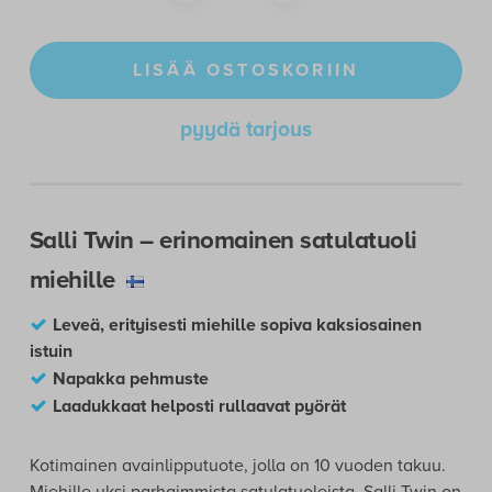
(
564,94
€
alv 0 %)
LISÄÄ OSTOSKORIIN
pyydä tarjous
Salli Twin – erinomainen satulatuoli
miehille
Leveä, erityisesti miehille sopiva kaksiosainen
istuin
Napakka pehmuste