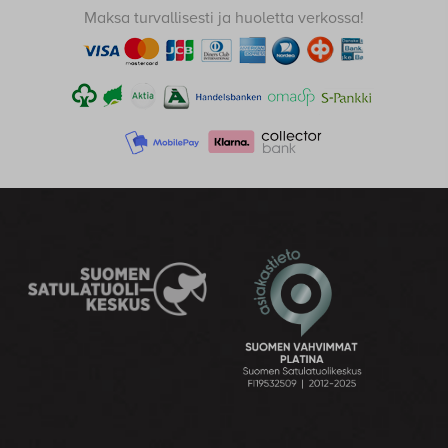
Carla
Hintaluokka:
389,00
€
–
409,00
€
389,00 €
-
409,00 €
Maksa turvallisesti ja huoletta verkossa!