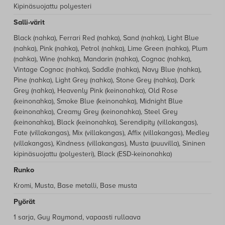
yhteydessä
asiakaspalveluumme
, niin autamme
Portaaton korkeuden- ja kallistuksensäätö
mielellämme!
Istuimen verhoilu
Nahka, Keinonahka, Villakangas, Puuvilla, ESD-keinonahka,
Kipinäsuojattu polyesteri
Salli-värit
Black (nahka), Ferrari Red (nahka), Sand (nahka), Light Blue
(nahka), Pink (nahka), Petrol (nahka), Lime Green (nahka), Plum
(nahka), Wine (nahka), Mandarin (nahka), Cognac (nahka),
Vintage Cognac (nahka), Saddle (nahka), Navy Blue (nahka),
Pine (nahka), Light Grey (nahka), Stone Grey (nahka), Dark
Grey (nahka), Heavenly Pink (keinonahka), Old Rose
(keinonahka), Smoke Blue (keinonahka), Midnight Blue
(keinonahka), Creamy Grey (keinonahka), Steel Grey
(keinonahka), Black (keinonahka), Serendipity (villakangas),
Fate (villakangas), Mix (villakangas), Affix (villakangas), Medley
(villakangas), Kindness (villakangas), Musta (puuvilla), Sininen
kipinäsuojattu (polyesteri), Black (ESD-keinonahka)
Runko