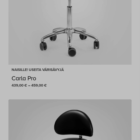
NAISILLE! USEITA VÄRISÄVYJÄ
Carla Pro
Hintaluokka:
439,00
€
–
459,00
€
439,00 €
-
459,00 €