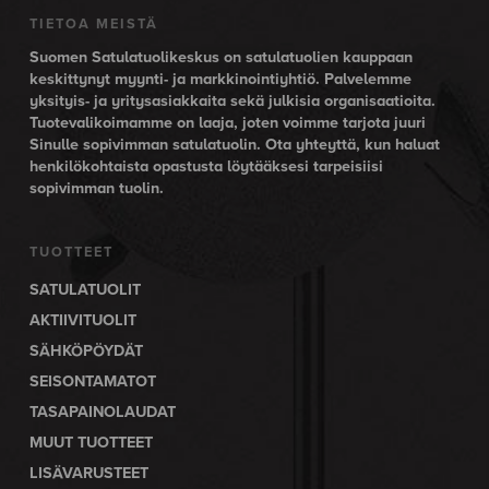
TIETOA MEISTÄ
Suomen Satulatuolikeskus on satulatuolien kauppaan
keskittynyt myynti- ja markkinointiyhtiö. Palvelemme
yksityis- ja yritysasiakkaita sekä julkisia organisaatioita.
Tuotevalikoimamme on laaja, joten voimme tarjota juuri
Sinulle sopivimman satulatuolin. Ota yhteyttä, kun haluat
henkilökohtaista opastusta löytääksesi tarpeisiisi
sopivimman tuolin.
TUOTTEET
SATULATUOLIT
AKTIIVITUOLIT
SÄHKÖPÖYDÄT
SEISONTAMATOT