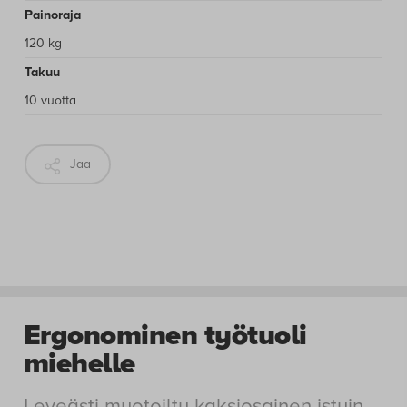
Kromi, Musta, Base metalli, Base musta
Pyörät
1 sarja, Guy Raymond, vapaasti rullaava
Painoraja
120 kg
Takuu
10 vuotta
Jaa