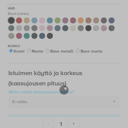
709,00 €
Black (nahka)
Kromi
Musta
Base metalli
Base musta
Istuimen käyttö ja korkeus
(kaasujousen pituus)
Miten valita kaasujousen pituus?
Ei valittu
Toimitusaika n. 4–7 vrk
709,00
€