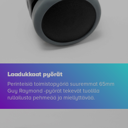
Laadukkaat pyörät
Perinteisiä toimistopyöriä suuremmat 65mm
Guy Raymond -pyörät tekevät tuolilla
rullailusta pehmeää ja miellyttävää.