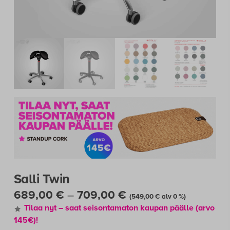
Salli Twin
Hintaluokka:
689,00
€
–
709,00
€
(
549,00
€
alv 0 %)
689,00 €
Tilaa nyt – saat seisontamaton kaupan päälle (arvo
-
145€)
!