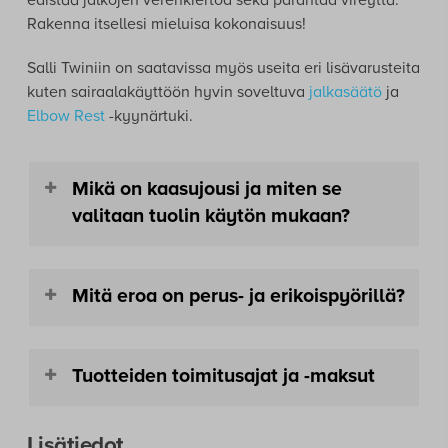
myös hierova Salli Base -jalka. Salli Base -jalka on
uutuustuote. Sen jalkaristikossa on pienet nystyrät,
joilla voidaan hieroa jalkapohjan akupisteitä ja näin
edistää jalkojen verenkiertoa sekä parantaa vireyttä.
Rakenna itsellesi mieluisa kokonaisuus!
Salli Twiniin on saatavissa myös useita eri lisävarusteita
kuten sairaalakäyttöön hyvin soveltuva
jalkasäätö
ja
Elbow Rest
-kyynärtuki.
Mikä on kaasujousi ja miten se
valitaan tuolin käytön mukaan?
Kaasujousella säädellään istumakorkeutta.
Mitä eroa on perus- ja erikoispyörillä?
Tuoleihimme on valittavissa S, M tai tai L -
mittainen kaasujousi, joka sisältyy tuolin hintaan.
Lisäksi saatavilla on ekstrapitkä (XL) kaasujousi,
Tuolin hintaan sisältyy sarja vakiopyöriä, joiden