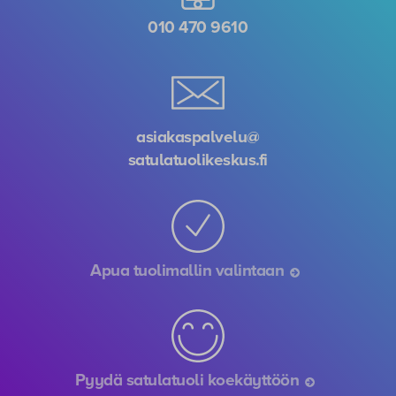
Ota yhteyttä, niin autamme!
010 470 9610
asiakaspalvelu@
satulatuolikeskus.fi
Apua tuolimallin valintaan