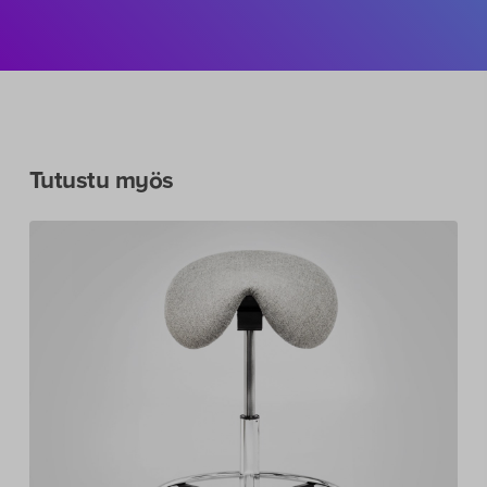
Pyydä satulatuoli koekäyttöön
Tutustu myös