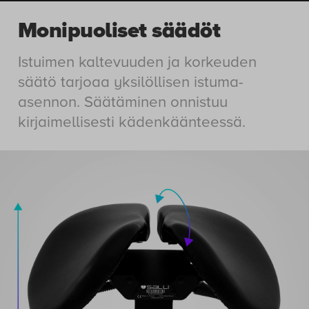
viimeistelyssä ja tuntuu
käyttömukavuudessa.
Monipuoliset säädöt
Istuimen kaltevuuden ja korkeuden
säätö tarjoaa yksilöllisen istuma-
asennon. Säätäminen onnistuu
kirjaimellisesti kädenkäänteessä.