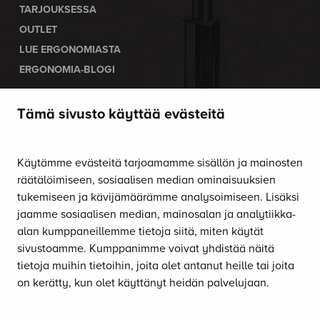
TASAPAINOLAUDAT
MUUT TUOTTEET
LISÄVARUSTEET
TARJOUKSESSA
OUTLET
LUE ERGONOMIASTA
Tämä sivusto käyttää evästeitä
ERGONOMIA-BLOGI
Käytämme evästeitä tarjoamamme sisällön ja mainosten
OTA YHTEYTTÄ
räätälöimiseen, sosiaalisen median ominaisuuksien
tukemiseen ja kävijämäärämme analysoimiseen. Lisäksi
Soita:
010 470 9610
jaamme sosiaalisen median, mainosalan ja analytiikka-
Palvelemme arkisin klo 8–16.
alan kumppaneillemme tietoja siitä, miten käytät
sivustoamme. Kumppanimme voivat yhdistää näitä
Lähetä sähköpostia:
tietoja muihin tietoihin, joita olet antanut heille tai joita
asiakaspalvelu@satulatuolikeskus.fi
on kerätty, kun olet käyttänyt heidän palvelujaan.
Saat tuolimme myös
koekäyttöön
!