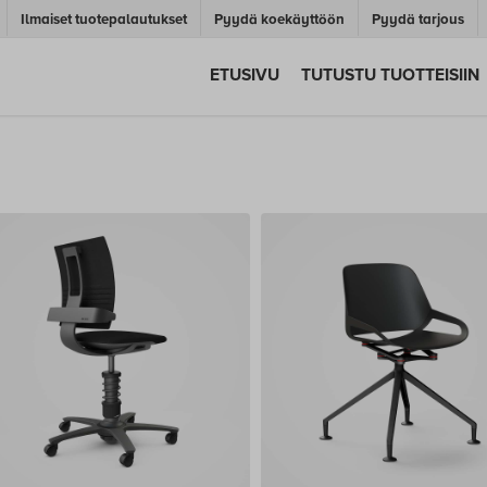
Ilmaiset tuotepalautukset
Pyydä koekäyttöön
Pyydä tarjous
ETUSIVU
TUTUSTU TUOTTEISIIN
Vartalorakenne
Ku00e4yttu00f6ympu00e4ristu00f6
Istuimen verhoilu
Hoikka
Arjen askareet
Nahka
Normaali
Huoltoliike
Keinonahka
Tukeva
Kampaamo
Kangas
Isokokoinen
Kassa
(+120 kg)
Kauneushoitola
Koulu
Päiväkoti
Teollisuus
Terveydenhuolto
Toimisto