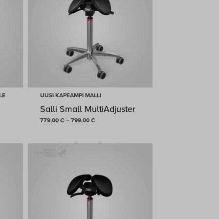
LE
UUSI KAPEAMPI MALLI
Salli Small MultiAdjuster
Hintaluokka:
779,00
€
–
799,00
€
779,00 €
-
799,00 €