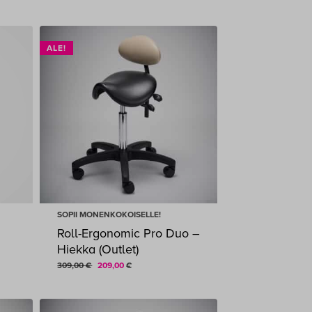
259,00 €
-
299,00 €
ALE!
SOPII MONENKOKOISELLE!
Roll-Ergonomic Pro Duo –
Hiekka (Outlet)
Alkuperäinen
Nykyinen
309,00
€
209,00
€
ALKUPERÄINEN
NYKYINEN
209,00
€
hinta
hinta
HINTA
HINTA
OLI:
ON:
oli:
on:
309,00 €.
209,00 €.
309,00 €.
209,00 €.