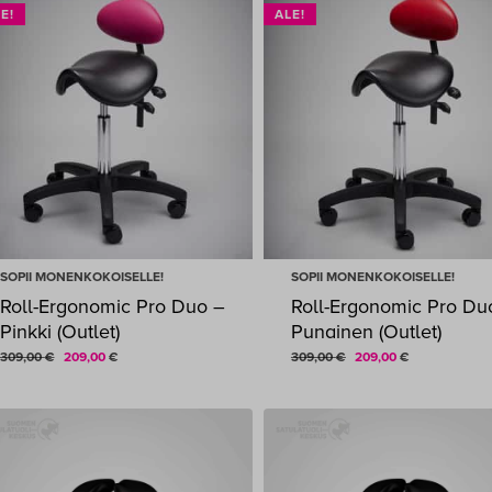
E!
ALE!
SOPII MONENKOKOISELLE!
SOPII MONENKOKOISELLE!
Roll-Ergonomic Pro Duo –
Roll-Ergonomic Pro Du
Pinkki (Outlet)
Punainen (Outlet)
Alkuperäinen
Nykyinen
Alkuperäinen
Nykyinen
309,00
€
209,00
€
309,00
€
209,00
€
ALKUPERÄINEN
NYKYINEN
ALKUPERÄINEN
NYKYINEN
209,00
€
209,00
€
hinta
hinta
hinta
hinta
HINTA
HINTA
HINTA
HINTA
OLI:
ON:
OLI:
ON:
oli:
on:
oli:
on:
309,00 €.
209,00 €.
309,00 €.
209,00 €.
309,00 €.
209,00 €.
309,00 €.
209,00 €.