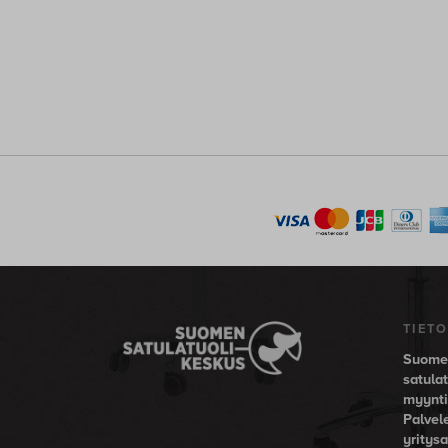
TIETO
Suomen
satula
myynti-
Palvel
yritysa