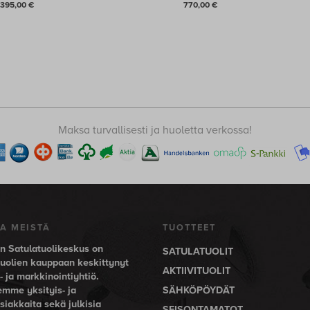
395,00
€
770,00
€
Maksa turvallisesti ja huoletta verkossa!
A MEISTÄ
TUOTTEET
 Satulatuolikeskus on
SATULATUOLIT
tuolien kauppaan keskittynyt
AKTIIVITUOLIT
 ja markkinointiyhtiö.
emme yksityis- ja
SÄHKÖPÖYDÄT
siakkaita sekä julkisia
SEISONTAMATOT