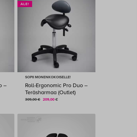
ALE!
SOPII MONENKOKOISELLE!
o –
Roll-Ergonomic Pro Duo –
Teräsharmaa (Outlet)
Alkuperäinen
Nykyinen
309,00
€
209,00
€
ALKUPERÄINEN
NYKYINEN
209,00
€
hinta
hinta
HINTA
HINTA
OLI:
ON:
oli:
on:
309,00 €.
209,00 €.
309,00 €.
209,00 €.