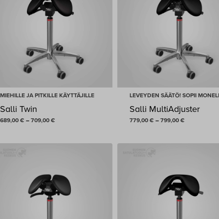
MIEHILLE JA PITKILLE KÄYTTÄJILLE
LEVEYDEN SÄÄTÖ! SOPII MONEL
Salli Twin
Salli MultiAdjuster
Hintaluokka:
Hintaluokka:
689,00
€
–
709,00
€
779,00
€
–
799,00
€
689,00 €
779,00 €
-
-
709,00 €
799,00 €