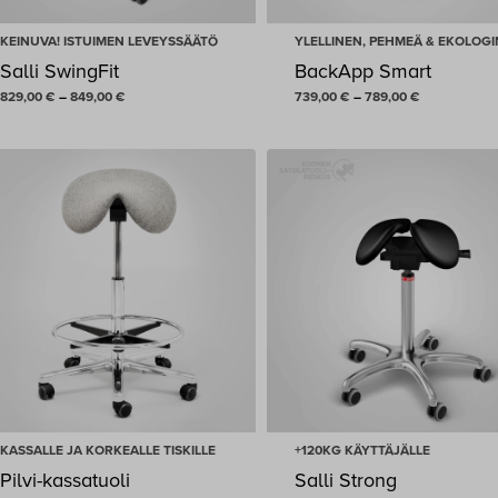
KEINUVA! ISTUIMEN LEVEYSSÄÄTÖ
YLELLINEN, PEHMEÄ & EKOLOG
Salli SwingFit
BackApp Smart
Hintaluokka:
Hintaluokka:
829,00
€
–
849,00
€
739,00
€
–
789,00
€
829,00 €
739,00 €
-
-
849,00 €
789,00 €
KASSALLE JA KORKEALLE TISKILLE
+120KG KÄYTTÄJÄLLE
Pilvi-kassatuoli
Salli Strong