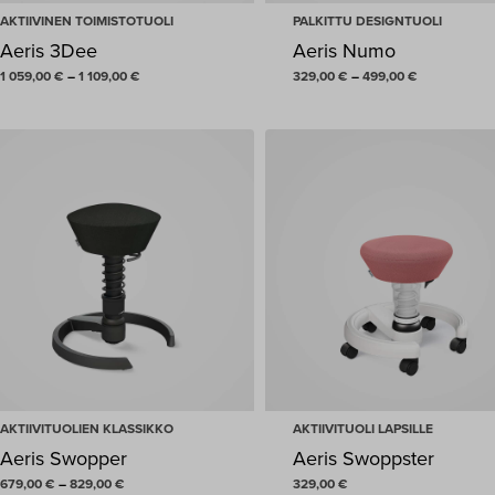
Valvomo
AKTIIVINEN TOIMISTOTUOLI
PALKITTU DESIGNTUOLI
Aeris 3Dee
Aeris Numo
Vastaanottotiski
Hintaluokka:
Hintaluokka:
1 059,00
€
–
1 109,00
€
329,00
€
–
499,00
€
1
329,00 €
059,00 €
-
-
499,00 €
1
109,00 €
AKTIIVITUOLIEN KLASSIKKO
AKTIIVITUOLI LAPSILLE
Aeris Swopper
Aeris Swoppster
Hintaluokka:
679,00
€
–
829,00
€
329,00
€