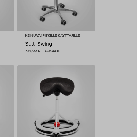
KEINUVA! PITKILLE KÄYTTÄJILLE
Salli Swing
Hintaluokka:
729,00
€
–
749,00
€
729,00 €
-
749,00 €