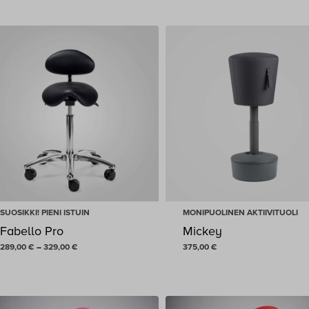
679,00 €
-
829,00 €
SUOSIKKI! PIENI ISTUIN
MONIPUOLINEN AKTIIVITUOLI
Fabello Pro
Mickey
Hintaluokka:
289,00
€
–
329,00
€
375,00
€
289,00 €
-
329,00 €