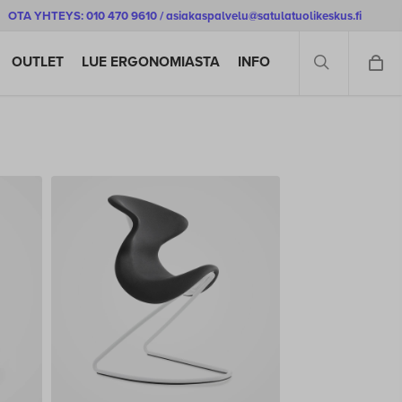
OTA YHTEYS: 010 470 9610 / asiakaspalvelu@satulatuolikeskus.fi
SEARCH
OUTLET
LUE ERGONOMIASTA
INFO
Tuotemerkit
Lajittele tuotteet
Aeris
Suosituimmat
BackApp
Uusimmat
Carla
ensin
Hinta: halvin
Ergomat
ensin
Fabello
Hinta: kallein
GetUpDesk
ensin
Gymba
Tuotenimi
Mickey
Mini
Noir
Pilvi-kassatuoli