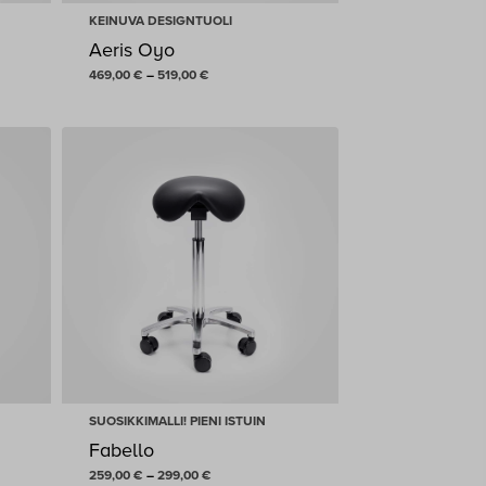
Roll-Ergonomic
KEINUVA DESIGNTUOLI
Salli
Aeris Oyo
Sitool
Hintaluokka:
469,00
€
–
519,00
€
Solene
469,00 €
StandUp
-
Stoo®
519,00 €
Suula
Tarmo
Teollisuus
Trillo Pro
SUOSIKKIMALLI! PIENI ISTUIN
Fabello
Hintaluokka:
259,00
€
–
299,00
€