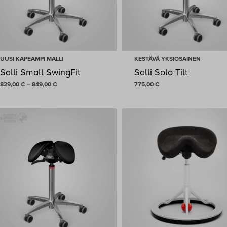
UUSI KAPEAMPI MALLI
KESTÄVÄ YKSIOSAINEN
Salli Small SwingFit
Salli Solo Tilt
Hintaluokka:
829,00
€
–
849,00
€
775,00
€
829,00 €
-
849,00 €