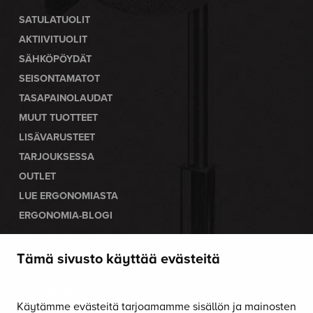
SATULATUOLIT
AKTIIVITUOLIT
SÄHKÖPÖYDÄT
SEISONTAMATOT
TASAPAINOLAUDAT
MUUT TUOTTEET
LISÄVARUSTEET
TARJOUKSESSA
OUTLET
LUE ERGONOMIASTA
ERGONOMIA-BLOGI
Tämä sivusto käyttää evästeitä
OTA YHTEYTTÄ
Soita:
010 470 9610
Käytämme evästeitä tarjoamamme sisällön ja mainosten
Palvelemme arkisin klo 8–16.