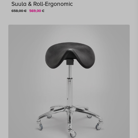
Suula & Roll-Ergonomic
Alkuperäinen
Nykyinen
658,00
€
569,00
€
hinta
hinta
oli:
on:
658,00 €.
569,00 €.