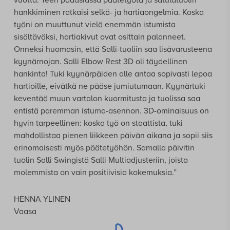
vuotta. Teen pääasiassa päätetyötä ja satulatuolin
hankkiminen ratkaisi selkä- ja hartiaongelmia. Koska
työni on muuttunut vielä enemmän istumista
sisältäväksi, hartiakivut ovat osittain palanneet.
Onneksi huomasin, että Salli-tuoliin saa lisävarusteena
kyynärnojan. Salli Elbow Rest 3D oli täydellinen
hankinta! Tuki kyynärpäiden alle antaa sopivasti lepoa
hartioille, eivätkä ne pääse jumiutumaan. Kyynärtuki
keventää muun vartalon kuormitusta ja tuolissa saa
entistä paremman istuma-asennon. 3D-ominaisuus on
hyvin tarpeellinen: koska työ on staattista, tuki
mahdollistaa pienen liikkeen päivän aikana ja sopii siis
erinomaisesti myös päätetyöhön. Samalla päivitin
tuolin Salli Swingistä Salli Multiadjusteriin, joista
molemmista on vain positiivisia kokemuksia.”
HENNA YLINEN
Vaasa