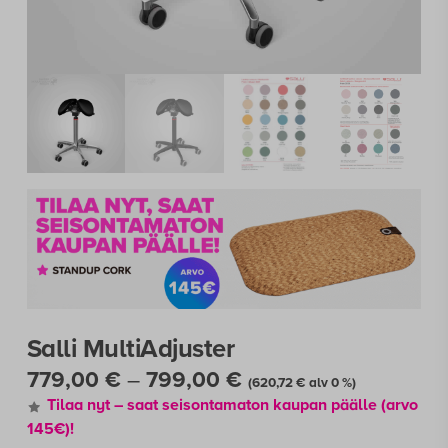
Salli MultiAdjuster
Hintaluokka:
779,00
€
–
799,00
€
(
620,72
€
alv 0 %)
779,00 €
Tilaa nyt – saat seisontamaton kaupan päälle (arvo
-
145€)
!