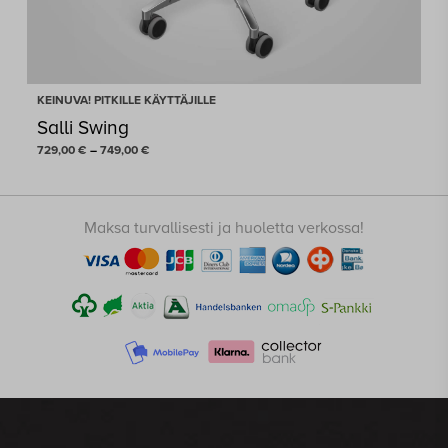
KEINUVA! PITKILLE KÄYTTÄJILLE
Salli Swing
Hintaluokka:
729,00
€
–
749,00
€
729,00 €
-
749,00 €
Maksa turvallisesti ja huoletta verkossa!