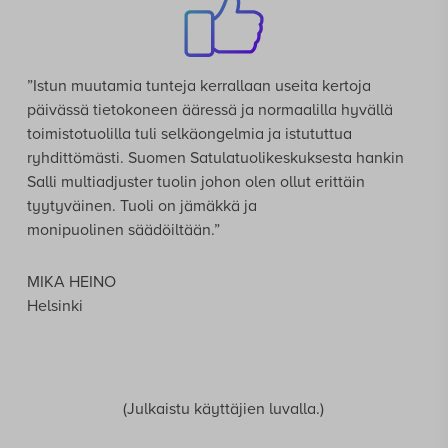
”Istun muutamia tunteja kerrallaan useita kertoja
päivässä tietokoneen ääressä ja normaalilla hyvällä
toimistotuolilla tuli selkäongelmia ja istututtua
ryhdittömästi. Suomen Satulatuolikeskuksesta hankin
Salli multiadjuster tuolin johon olen ollut erittäin
tyytyväinen. Tuoli on jämäkkä ja
monipuolinen säädöiltään.”
MIKA HEINO
Helsinki
(Julkaistu käyttäjien luvalla.)