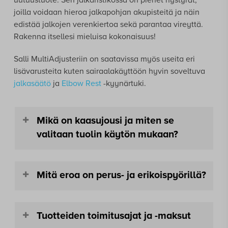
uutuustuote. Sen jalkaristikossa on pienet nystyrät,
joilla voidaan hieroa jalkapohjan akupisteitä ja näin
edistää jalkojen verenkiertoa sekä parantaa vireyttä.
Rakenna itsellesi mieluisa kokonaisuus!
Salli MultiAdjusteriin on saatavissa myös useita eri
lisävarusteita kuten sairaalakäyttöön hyvin soveltuva
jalkasäätö
ja
Elbow Rest
-kyynärtuki.
Mikä on kaasujousi ja miten se
valitaan tuolin käytön mukaan?
Kaasujousella säädellään istumakorkeutta.
Mitä eroa on perus- ja erikoispyörillä?
Tuoleihimme on valittavissa S, M tai tai L -
mittainen kaasujousi, joka sisältyy tuolin hintaan.
Lisäksi saatavilla on ekstrapitkä (XL) kaasujousi,
Tuolin hintaan sisältyy sarja vakiopyöriä, joiden
jonka lisähinta on 58 € (sis. alv). Käyttäjän pituus
Tuotteiden toimitusajat ja -maksut
tiedot näet tuotteen teknisistä tiedoista.
ja työpisteen korkeus vaikuttavat siihen, kuinka