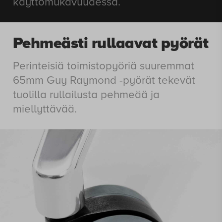
käyttömukavuudessa.
Pehmeästi rullaavat pyörät
Perinteisiä toimistopyöriä suuremmat
65mm Guy Raymond -pyörät tekevät
tuolilla rullailusta pehmeää ja
miellyttävää.