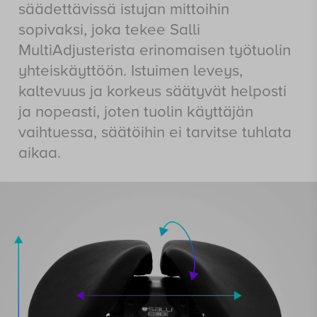
säädettävissä istujan mittoihin
sopivaksi, joka tekee Salli
MultiAdjusterista erinomaisen työtuolin
yhteiskäyttöön. Istuimen leveys,
kaltevuus ja korkeus säätyvät helposti
ja nopeasti, joten tuolin käyttäjän
vaihtuessa, säätöihin ei tarvitse tuhlata
aikaa.