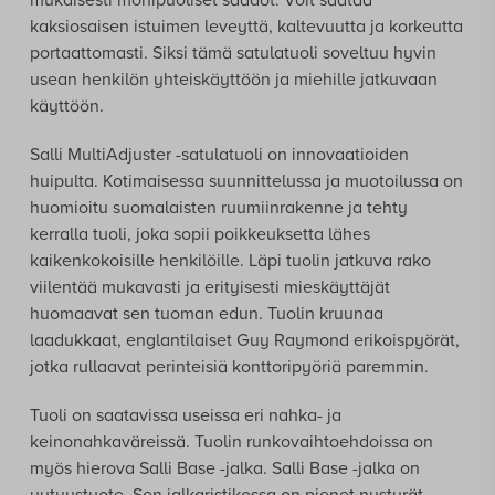
mukaisesti monipuoliset säädöt. Voit säätää
kaksiosaisen istuimen leveyttä, kaltevuutta ja korkeutta
portaattomasti. Siksi tämä satulatuoli soveltuu hyvin
usean henkilön yhteiskäyttöön ja miehille jatkuvaan
käyttöön.
Salli MultiAdjuster -satulatuoli on innovaatioiden
huipulta. Kotimaisessa suunnittelussa ja muotoilussa on
huomioitu suomalaisten ruumiinrakenne ja tehty
kerralla tuoli, joka sopii poikkeuksetta lähes
kaikenkokoisille henkilöille. Läpi tuolin jatkuva rako
viilentää mukavasti ja erityisesti mieskäyttäjät
huomaavat sen tuoman edun. Tuolin kruunaa
laadukkaat, englantilaiset Guy Raymond erikoispyörät,
jotka rullaavat perinteisiä konttoripyöriä paremmin.
Tuoli on saatavissa useissa eri nahka- ja
keinonahkaväreissä. Tuolin runkovaihtoehdoissa on
myös hierova Salli Base -jalka. Salli Base -jalka on