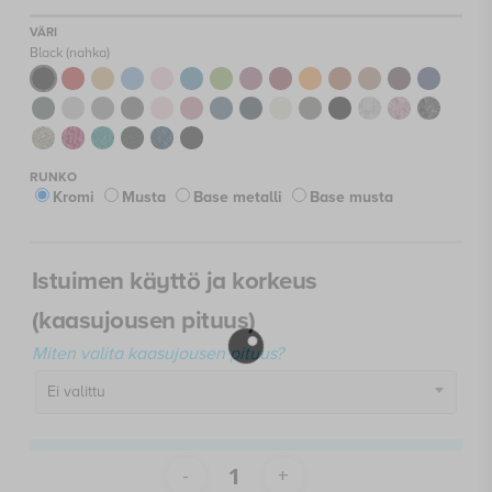
799,00 €
Black (nahka)
Kromi
Musta
Base metalli
Base musta
Istuimen käyttö ja korkeus
(kaasujousen pituus)
Miten valita kaasujousen pituus?
Ei valittu