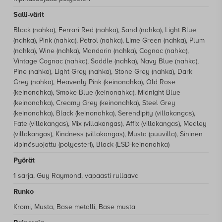
Salli-värit
Black (nahka), Ferrari Red (nahka), Sand (nahka), Light Blue
(nahka), Pink (nahka), Petrol (nahka), Lime Green (nahka), Plum
(nahka), Wine (nahka), Mandarin (nahka), Cognac (nahka),
Vintage Cognac (nahka), Saddle (nahka), Navy Blue (nahka),
Pine (nahka), Light Grey (nahka), Stone Grey (nahka), Dark
Grey (nahka), Heavenly Pink (keinonahka), Old Rose
(keinonahka), Smoke Blue (keinonahka), Midnight Blue
(keinonahka), Creamy Grey (keinonahka), Steel Grey
(keinonahka), Black (keinonahka), Serendipity (villakangas),
Fate (villakangas), Mix (villakangas), Affix (villakangas), Medley
(villakangas), Kindness (villakangas), Musta (puuvilla), Sininen
kipinäsuojattu (polyesteri), Black (ESD-keinonahka)
Pyörät
1 sarja, Guy Raymond, vapaasti rullaava
Runko
Kromi, Musta, Base metalli, Base musta