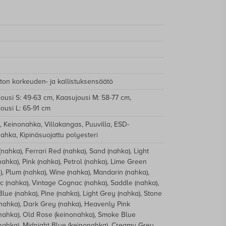
sa.
ät ovat erinomainen lisä etenkin, jos tuolilla
/värien toimitusajat on ilmoitettu erikseen.
ttaisen kaasujousen:
aavat pehmeästi ja lähes äänettömästi
iapinnoilla. Muut pyörävaihtoehdot ja
ökumppanimme on Matkahuolto.
steet-sivulta.
:
 sis. alv.
 € sis. alv. (Matkahuollon noutopisteet
ton korkeuden- ja kallistuksensäätö
sa)
ousi S: 49-63 cm, Kaasujousi M: 58-77 cm,
illetoimitus 10 € sis. alv.
ousi L: 65-91 cm
 Keinonahka, Villakangas, Puuvilla, ESD-
 toimitusehdot
ahka, Kipinäsuojattu polyesteri
(nahka), Ferrari Red (nahka), Sand (nahka), Light
t mitat
.
nahka), Pink (nahka), Petrol (nahka), Lime Green
), Plum (nahka), Wine (nahka), Mandarin (nahka),
ousen valintaan?
Ole yhteydessä
 (nahka), Vintage Cognac (nahka), Saddle (nahka),
iin autamme mielellämme!
lue (nahka), Pine (nahka), Light Grey (nahka), Stone
nahka), Dark Grey (nahka), Heavenly Pink
nahka), Old Rose (keinonahka), Smoke Blue
nahka), Midnight Blue (keinonahka), Creamy Grey