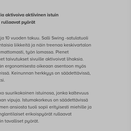
a aktivoiva aktiivinen istuin
 rullaavat pyörät
a 10 vuoden takuu. Salli Swing -satulatuoli
aisia liikkeitä ja näin treenaa keskivartalon
amattomasti, työn lomassa. Pienet
et taivutukset sivuille aktivoivat lihaksia.
elän ergonomisesta oikeaan asentoon myös
keissä. Keinunnan herkkyys on säädettävissä,
si.
ko suurikokoinen istuinosa, jonka kaltevuus
an vipuja. Istumakorkeus on säädettävissä
en ansiosta tuoli sopii erityisesti miehille ja
 englantilaiset erikoispyörät rullaavat
 tavalliset pyörät.