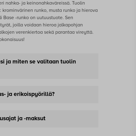
eri nahka- ja keinonahkaväreissä. Tuolin
 krominvärinen runko, musta runko ja hierova
lli Base -runko on uutuustuote. Sen
tyrät, joilla voidaan hieroa jalkapohjan
jalkojen verenkiertoa sekä parantaa vireyttä.
kokonaisuus!
i ja miten se valitaan tuolin
n istumakorkeutta. Tuoleihimme on
s- ja erikoispyörillä?
 -mittainen kaasujousi, joka sisältyy tuolin
a on ekstrapitkä (XL) kaasujousi, jonka
v). Käyttäjän pituus ja työpisteen korkeus
arja vakiopyöriä, joiden tiedot näet
 pitkä kaasujousi tuoliin tulee valita.
usajat ja -maksut
sta.
a on aina keskipitkä (M) kaasujousi, joka
s useita muita pyörävaihtoehtoja.
Voit
lle ja käytettäväksi perinteisen noin 75 cm
ulatuolisi isoilla 75mm pyörillä! Paljon
nen toimitusaika on noin 3-7 vrk.