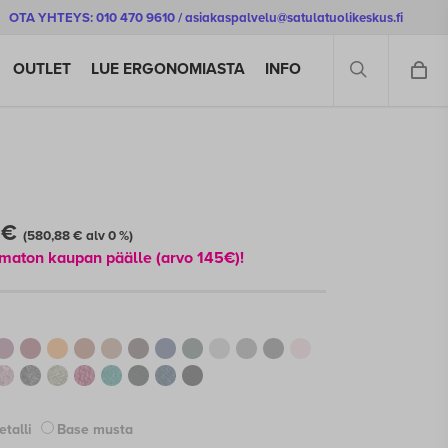
OTA YHTEYS: 010 470 9610 / asiakaspalvelu@satulatuolikeskus.fi
SEARCH
OUTLET
LUE ERGONOMIASTA
INFO
Hintaluokka:
0
€
(
580,88
€
alv 0 %)
729,00 €
tamaton kaupan päälle (arvo 145€)
!
-
749,00 €
talli
Base musta