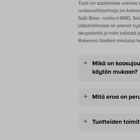
Tuoli on saatavissa useissa 
runkovaihtoehtoja on kolme:
Salli Base -runko (+86€). Sa
jalkaristikossa on pienet nys
akupisteitä ja näin edistää 
Rakenna itsellesi mieluisa 
Mikä on kaasujous
käytön mukaan?
Kaasujousella säädellää
Mitä eroa on peru
valittavissa S, M tai tai L
hintaan. Lisäksi saatavill
lisähinta on 58 € (sis. al
Tuolin hintaan sisältyy s
vaikuttavat siihen, kuinka
Tuotteiden toimit
tuotteen teknisistä tiedoi
Oletuksena satulatuoleiss
Valikoimassamme on myö
sopii useimmille käyttäji
esimerkiksi varustella sat
Tuotteidemme keskimääräi