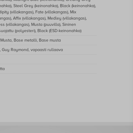
nahka), Steel Grey (keinonahka), Black (keinonahka),
ipity (villakangas), Fate (villakangas), Mix
angas), Affix (villakangas), Medley (villakangas),
ss (villakangas), Musta (puuvilla), Sininen
suojattu (polyesteri), Black (ESD-keinonahka)
 Musta, Base metalli, Base musta
a, Guy Raymond, vapaasti rullaava
tta