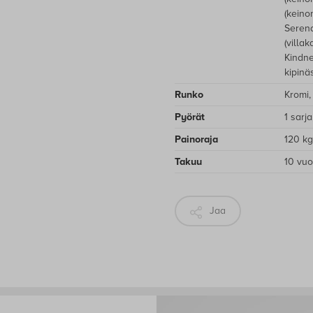
(keino
Serend
(villak
Kindne
kipinä
Runko
Kromi,
Pyörät
1 sarj
Painoraja
120 kg
Takuu
10 vuo
Jaa