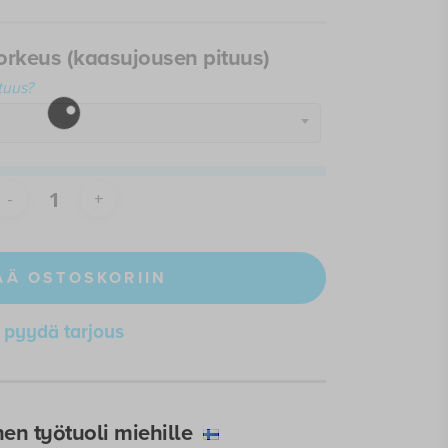
korkeus (kaasujousen pituus)
tuus?
ÄÄ OSTOSKORIIN
pyydä tarjous
nen työtuoli miehille