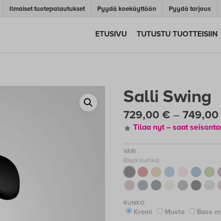
Ilmaiset tuotepalautukset
Pyydä koekäyttöön
Pyydä tarjous
ETUSIVU
TUTUSTU TUOTTEISIIN
Salli Swing
729,00
€
–
749,0
Tilaa nyt – saat seison
Black (nahka)
Kromi
Musta
Base me