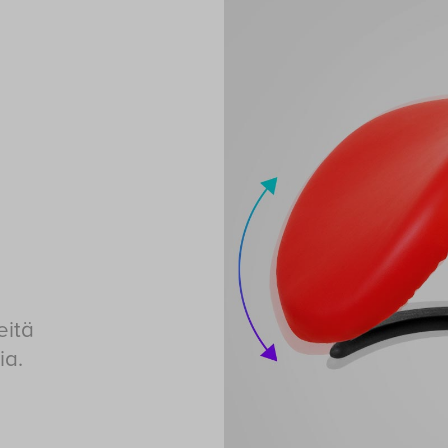
eitä
ia.