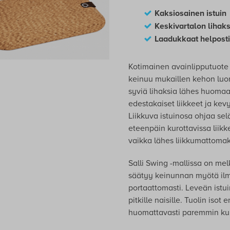
Kaksiosainen istuin
Keskivartalon lihaksi
Laadukkaat helposti
Kotimainen avainlipputuote j
keinuu mukaillen kehon luont
syviä lihaksia lähes huoma
edestakaiset liikkeet ja kevy
Liikkuva istuinosa ohjaa s
eteenpäin kurottavissa liik
vaikka lähes liikkumattomak
Salli Swing -mallissa on mel
säätyy keinunnan myötä ilm
portaattomasti. Leveän istuim
pitkille naisille. Tuolin isot
huomattavasti paremmin kuin