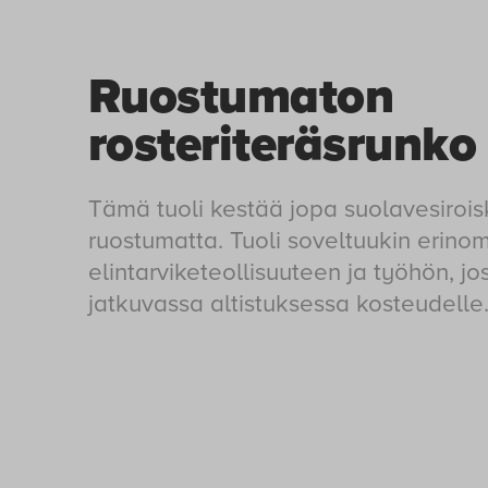
Ruostumaton
rosteriteräsrunko
Tämä tuoli kestää jopa suolavesirois
ruostumatta. Tuoli soveltuukin erinom
elintarviketeollisuuteen ja työhön, jo
jatkuvassa altistuksessa kosteudelle