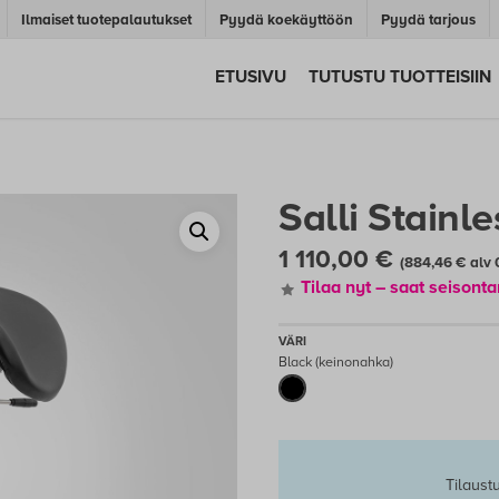
Ilmaiset tuotepalautukset
Pyydä koekäyttöön
Pyydä tarjous
ETUSIVU
TUTUSTU TUOTTEISIIN
Salli Stainle
1 110,00
€
(
884,46
€
alv 
Tilaa nyt – saat seison
Black (keinonahka)
Tilaustu