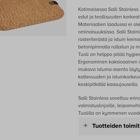
Kotimaisessa Salli Stainless
edut ja teollisuuden korkeat
Materiaalien laadussa ei ole
ominaisuuksissa. Salli Stain
rosteriterästä ja istuin kei
betonipinnalla rullailun ja 
Tuoli on helppo pitää hygiee
Ergonominen kaksiosainen ist
mukava istuma-asento löyty
kaltevuuden ja istuinkorkeu
keskipitkällä kaasujousella.
Salli Stainless soveltuu eri
valmistuslinjoille, leipomoihi
Tuolilla on kymmenen vuod
Tuotteiden toimit