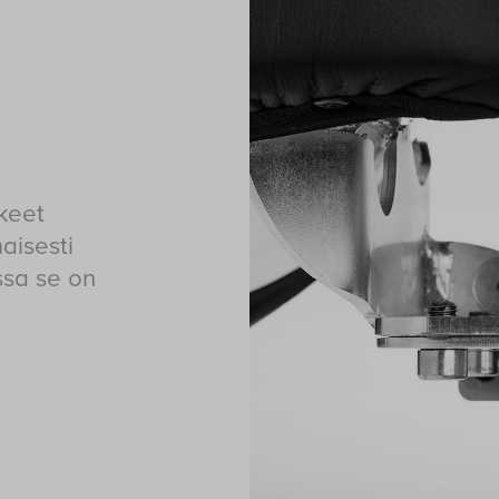
keet
aisesti
ssa se on
.