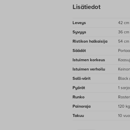
Tuotteidemme keskimääräi
Lisätiedot
Tilattavien erikoismallien
Toimituksissa yhteisty
Leveys
42 cm
Toimitusvaihtoehdot ovat
Syvyys
36 cm
Ristikon halkaisija
54 cm
Matkahuoltoon 10 €
Lähellä-paketti 10
Säädöt
Portaa
kioskeissa ja kaupois
Istuimen korkeus
Kaasuj
Kotiinkuljetus / Per
Istuimen verhoilu
Keino
Salli-värit
Black 
Lue tarkemmat tilaus- ja
Pyörät
1 sarj
Runko
Roster
Painoraja
120 kg
Takuu
10 vuo