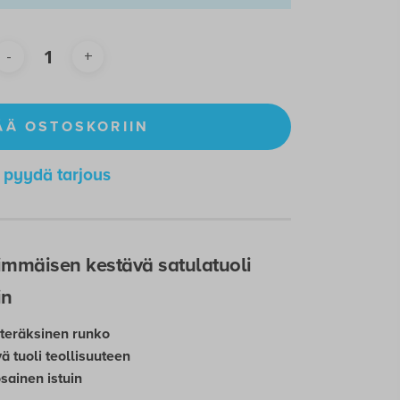
ÄÄ OSTOSKORIIN
pyydä tarjous
rimmäisen kestävä satulatuoli
in
teräksinen runko
 tuoli teollisuuteen
ainen istuin