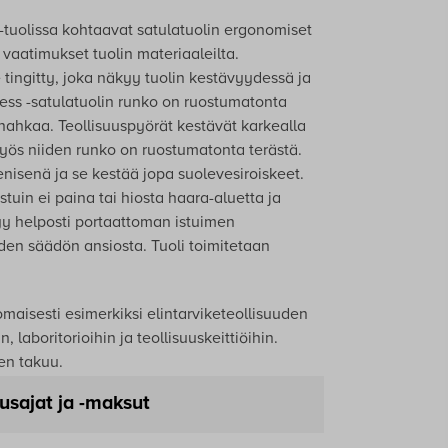
 -tuolissa kohtaavat satulatuolin ergonomiset
 vaatimukset tuolin materiaaleilta.
 tingitty, joka näkyy tuolin kestävyydessä ja
less -satulatuolin runko on ruostumatonta
nonahkaa. Teollisuuspyörät kestävät karkealla
myös niiden runko on ruostumatonta terästä.
nisenä ja se kestää jopa suolevesiroiskeet.
uin ei paina tai hiosta haara-aluetta ja
y helposti portaattoman istuimen
den säädön ansiosta. Tuoli toimitetaan
nomaisesti esimerkiksi elintarviketeollisuuden
n, laboritorioihin ja teollisuuskeittiöihin.
en takuu.
usajat ja -maksut