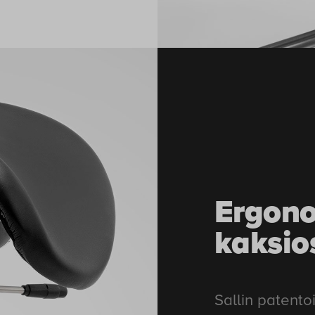
Ergon
kaksio
Sallin patento