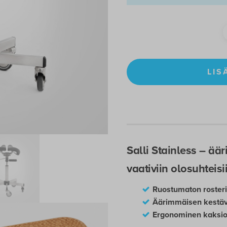
LIS
Salli Stainless – ää
vaativiin olosuhteisi
Ruostumaton rosteri
Äärimmäisen kestävä
Ergonominen kaksios