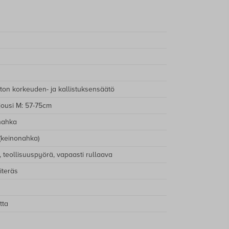
nen toimitusaika on noin 3-7 vrk.
/värien toimitusajat on ilmoitettu erikseen.
ökumppanimme on Matkahuolto.
:
 sis. alv.
 € sis. alv. (Matkahuollon noutopisteet
ton korkeuden- ja kallistuksensäätö
sa)
ousi M: 57-75cm
illetoimitus 10 € sis. alv.
nahka
(keinonahka)
 toimitusehdot
a, teollisuuspyörä, vapaasti rullaava
iteräs
tta