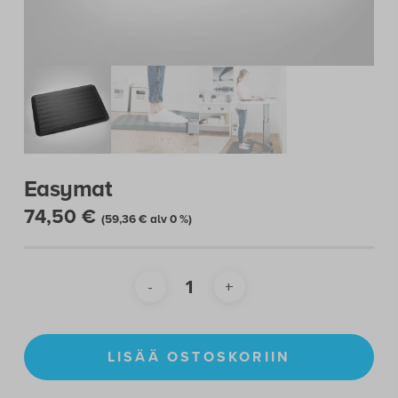
Easymat
74,50
€
(
59,36
€
alv 0 %)
LISÄÄ OSTOSKORIIN