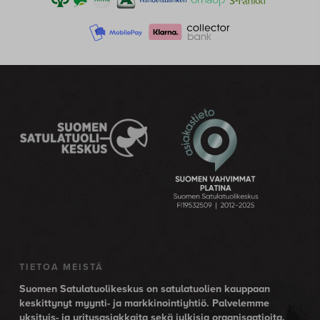
TIETOA MEISTÄ
Suomen Satulatuolikeskus on satulatuolien kauppaan
keskittynyt myynti- ja markkinointiyhtiö. Palvelemme
yksityis- ja yritysasiakkaita sekä julkisia organisaatioita.