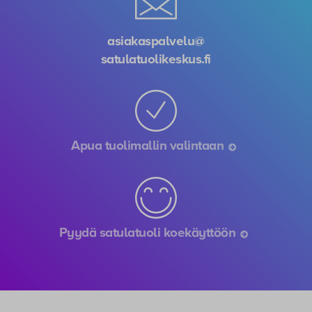
asiakaspalvelu@
satulatuolikeskus.fi
Apua tuolimallin valintaan
Pyydä satulatuoli koekäyttöön