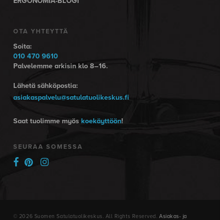
ERGONOMIA-BLOGI
OTA YHTEYTTÄ
Soita:
010 470 9610
Palvelemme arkisin klo 8–16.
Lähetä sähköpostia:
asiakaspalvelu@satulatuolikeskus.fi
Saat tuolimme myös
koekäyttöön
!
SEURAA SOMESSA
© 2026 Suomen Satulatuolikeskus. All Rights Reserved.
Asiakas- ja