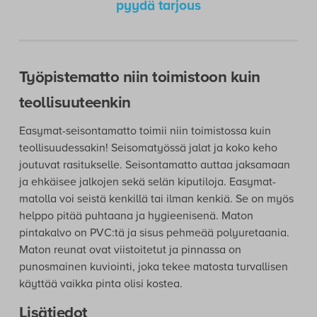
pyydä tarjous
Työpistematto niin toimistoon kuin
teollisuuteenkin
Easymat-seisontamatto toimii niin toimistossa kuin
teollisuudessakin! Seisomatyössä jalat ja koko keho
joutuvat rasitukselle. Seisontamatto auttaa jaksamaan
ja ehkäisee jalkojen sekä selän kiputiloja. Easymat-
matolla voi seistä kenkillä tai ilman kenkiä. Se on myös
helppo pitää puhtaana ja hygieenisenä. Maton
pintakalvo on PVC:tä ja sisus pehmeää polyuretaania.
Maton reunat ovat viistoitetut ja pinnassa on
punosmainen kuviointi, joka tekee matosta turvallisen
käyttää vaikka pinta olisi kostea.
Lisätiedot