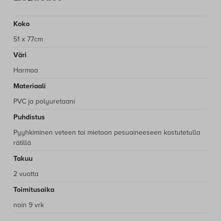
Koko
51 x 77cm
Väri
Harmaa
Materiaali
PVC ja polyuretaani
Puhdistus
Pyyhkiminen veteen tai mietoon pesuaineeseen kostutetulla
rätillä
Takuu
2 vuotta
Toimitusaika
noin 9 vrk