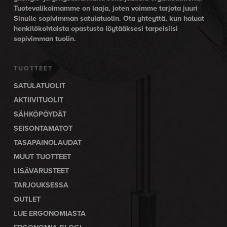
Tuotevalikoimamme on laaja, joten voimme tarjota juuri
Sinulle sopivimman satulatuolin. Ota yhteyttä, kun haluat
henkilökohtaista opastusta löytääksesi tarpeisiisi
sopivimman tuolin.
TUOTTEET
SATULATUOLIT
AKTIIVITUOLIT
SÄHKÖPÖYDÄT
SEISONTAMATOT
TASAPAINOLAUDAT
MUUT TUOTTEET
LISÄVARUSTEET
TARJOUKSESSA
OUTLET
LUE ERGONOMIASTA