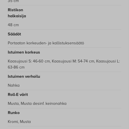
lisävarusteet-sivulta.
Matkahuoltoon 10 € sis. alv.
35 cm
Lähellä-paketti 10 € sis. alv. (Matkahuollon
Ristikon
noutopisteet kioskeissa ja kaupoissa)
halkaisija
Kotiinkuljetus / Perilletoimitus 10 € sis. alv.
48 cm
Säädöt
Lue tarkemmat tilaus- ja toimitusehdot
Portaaton korkeuden- ja kallistuksensäätö
Katso
kaasujousien tarkat mitat
.
Istuimen korkeus
Tarvitsetko apua kaasujousen valintaan?
Ole
Kaasujousi S: 46-60 cm, Kaasujousi M: 54-74 cm, Kaasujousi L:
yhteydessä
asiakaspalveluumme
, niin autamme
63-86 cm
mielellämme!
Istuimen verhoilu
Nahka
Roll-E värit
Musta, Musta desinf. keinonahka
Runko
Kromi, Musta