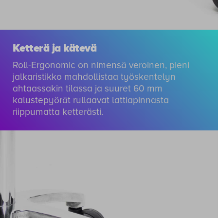
Ketterä ja kätevä
Roll-Ergonomic on nimensä veroinen, pieni
jalkaristikko mahdollistaa työskentelyn
ahtaassakin tilassa ja suuret 60 mm
kalustepyörät rullaavat lattiapinnasta
riippumatta ketterästi.