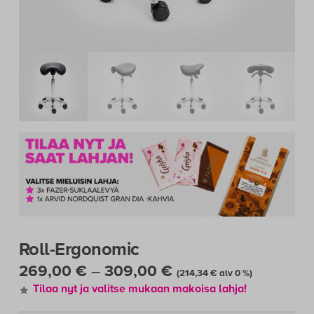
Roll-Ergonomic
Hintaluokka:
269,00
€
–
309,00
€
(
214,34
€
alv 0 %)
269,00 €
Tilaa nyt ja valitse mukaan makoisa lahja
!
-