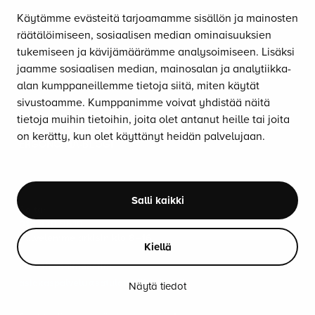
SEISONTAMATOT
Käytämme evästeitä tarjoamamme sisällön ja mainosten
TASAPAINOLAUDAT
räätälöimiseen, sosiaalisen median ominaisuuksien
MUUT TUOTTEET
tukemiseen ja kävijämäärämme analysoimiseen. Lisäksi
LISÄVARUSTEET
jaamme sosiaalisen median, mainosalan ja analytiikka-
alan kumppaneillemme tietoja siitä, miten käytät
TARJOUKSESSA
sivustoamme. Kumppanimme voivat yhdistää näitä
OUTLET
tietoja muihin tietoihin, joita olet antanut heille tai joita
LUE ERGONOMIASTA
on kerätty, kun olet käyttänyt heidän palvelujaan.
ERGONOMIA-BLOGI
OTA YHTEYTTÄ
Salli kaikki
Soita:
010 470 9610
Palvelemme arkisin klo 8–16.
Kiellä
Lähetä sähköpostia:
asiakaspalvelu@satulatuolikeskus.fi
Näytä tiedot