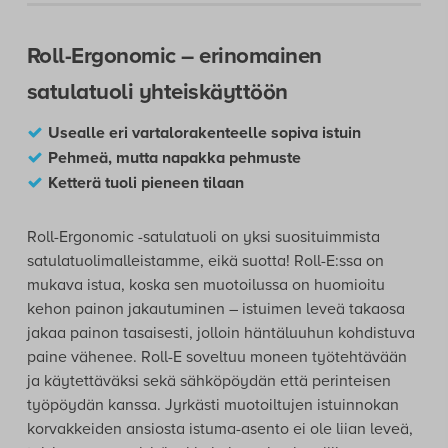
Roll-Ergonomic – erinomainen
satulatuoli yhteiskäyttöön
Usealle eri vartalorakenteelle sopiva istuin
Pehmeä, mutta napakka pehmuste
Ketterä tuoli pieneen tilaan
Roll-Ergonomic -satulatuoli on yksi suosituimmista
satulatuolimalleistamme, eikä suotta! Roll-E:ssa on
mukava istua, koska sen muotoilussa on huomioitu
kehon painon jakautuminen – istuimen leveä takaosa
jakaa painon tasaisesti, jolloin häntäluuhun kohdistuva
paine vähenee. Roll-E soveltuu moneen työtehtävään
ja käytettäväksi sekä sähköpöydän että perinteisen
työpöydän kanssa. Jyrkästi muotoiltujen istuinnokan
korvakkeiden ansiosta istuma-asento ei ole liian leveä,