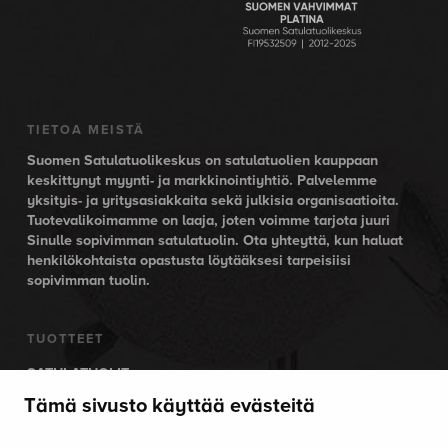
TIETOA MEISTÄ
Suomen Satulatuolikeskus on satulatuolien kauppaan
keskittynyt myynti- ja markkinointiyhtiö. Palvelemme
yksityis- ja yritysasiakkaita sekä julkisia organisaatioita.
Tuotevalikoimamme on laaja, joten voimme tarjota juuri
Sinulle sopivimman satulatuolin. Ota yhteyttä, kun haluat
henkilökohtaista opastusta löytääksesi tarpeisiisi
sopivimman tuolin.
TUOTTEET
SATULATUOLIT
AKTIIVITUOLIT
Tämä sivusto käyttää evästeitä
SÄHKÖPÖYDÄT