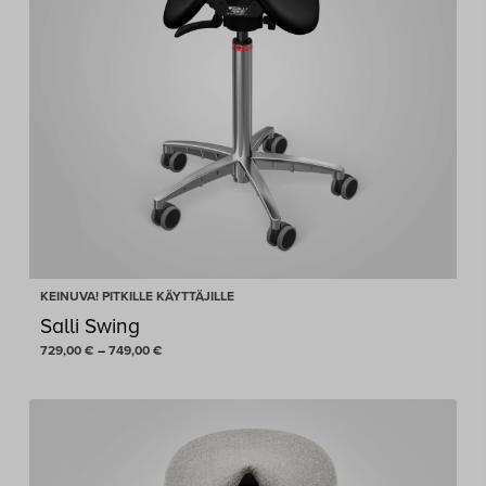
KEINUVA! PITKILLE KÄYTTÄJILLE
Salli Swing
Hintaluokka:
729,00
€
–
749,00
€
729,00 €
-
749,00 €