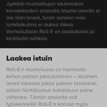
Jyrkästi muotoiltujen istuinnokan
korvakkeiden ansiosta istuma-asento ei
ole liian leveä, toisin sanoen reisi-
lonkkakulma ei aukea liikaa.
Verhoilultaan Roll-E on laadukasta ja
kestävää nahkaa.
Laakea istuin
Roll-E:n muotoilussa on huomioitu
kehon painon jakautuminen – istuimen
leveä takaosa jakaa painon tasaisesti,
jolloin häntäluuhun kohdistuva paine
vähenee. Tämän ansiosta voit
työskennellä Roll-E:n kanssa myös