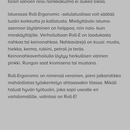
toisin sanoen reisi-/lonkkakulma ei aukea liikaa.
Istuessasi Roll-Ergonomic -satulatuolissa voit säätää
tuolin korkeutta ja kallistusta. Miellyttävän istuma-
asennon löytäminen on helppoa, niin nais- kuin
mieskäyttäjille. Verhoilultaan Roll-E on laadukasta
nahkaa tai keinonahkaa. Nahkavärejä on kuusi: musta,
hiekka, kerma, rubiini, petroli ja teräs.
Keinonahkaverhoilulla löytyy herkullisen värinen
pinkki. Rungon saat kromisena tai mustana.
Roll-Ergonomic on nimensä veroinen, pieni jalkaristikko
mahdollistaa työskentelyn ahtaassakin tilassa. Mikäli
haluat hyvän työtuolin, joka sopii usealle eri
vartalomallille, valintasi on Roll-E!