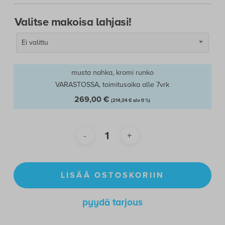
Valitse makoisa lahjasi!
Ei valittu
musta nahka, kromi runko
VARASTOSSA, toimitusaika alle 7vrk
269,00
€
(
214,34
€
alv 0 %)
LISÄÄ OSTOSKORIIN
pyydä tarjous