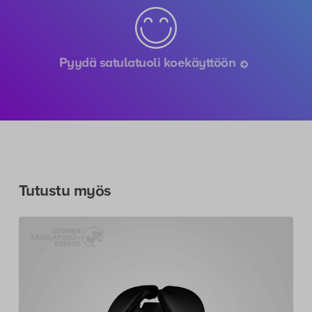
Pyydä satulatuoli koekäyttöön
Tutustu myös