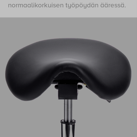
normaalikorkuisen työpöydän ääressä.