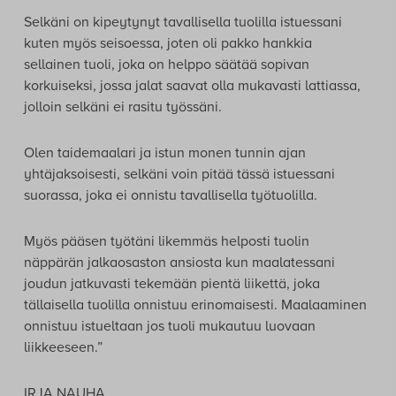
Selkäni on kipeytynyt tavallisella tuolilla istuessani
kuten myös seisoessa, joten oli pakko hankkia
sellainen tuoli, joka on helppo säätää sopivan
korkuiseksi, jossa jalat saavat olla mukavasti lattiassa,
jolloin selkäni ei rasitu työssäni.
Olen taidemaalari ja istun monen tunnin ajan
yhtäjaksoisesti, selkäni voin pitää tässä istuessani
suorassa, joka ei onnistu tavallisella työtuolilla.
Myös pääsen työtäni likemmäs helposti tuolin
näppärän jalkaosaston ansiosta kun maalatessani
joudun jatkuvasti tekemään pientä liikettä, joka
tällaisella tuolilla onnistuu erinomaisesti. Maalaaminen
onnistuu istueltaan jos tuoli mukautuu luovaan
liikkeeseen.”
IRJA NAUHA