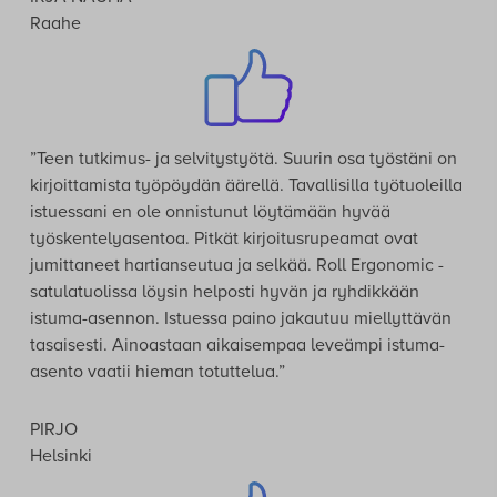
Raahe
”Teen tutkimus- ja selvitystyötä. Suurin osa työstäni on
kirjoittamista työpöydän äärellä. Tavallisilla työtuoleilla
istuessani en ole onnistunut löytämään hyvää
työskentelyasentoa. Pitkät kirjoitusrupeamat ovat
jumittaneet hartianseutua ja selkää. Roll Ergonomic -
satulatuolissa löysin helposti hyvän ja ryhdikkään
istuma-asennon. Istuessa paino jakautuu miellyttävän
tasaisesti. Ainoastaan aikaisempaa leveämpi istuma-
asento vaatii hieman totuttelua.”
PIRJO
Helsinki