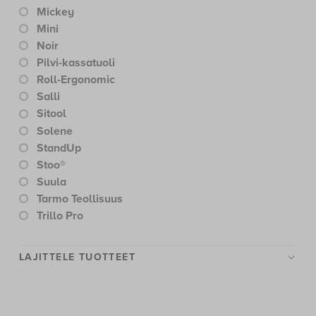
Mickey
Vartalorakenne
Mini
Hoikka
Noir
Normaali
Pilvi-kassatuoli
Tukeva
Roll-Ergonomic
Isokokoinen (+120 kg)
Salli
Ku00e4yttu00f6ympu00e4ristu00f6
Sitool
Arjen askareet
Solene
Huoltoliike
StandUp
Kampaamo
Stoo®
Kassa
Suula
Kauneushoitola
Tarmo Teollisuus
Koulu
Trillo Pro
Päiväkoti
Teollisuus
LAJITTELE TUOTTEET
Terveydenhuolto
Toimisto
Valvomo
Vastaanottotiski