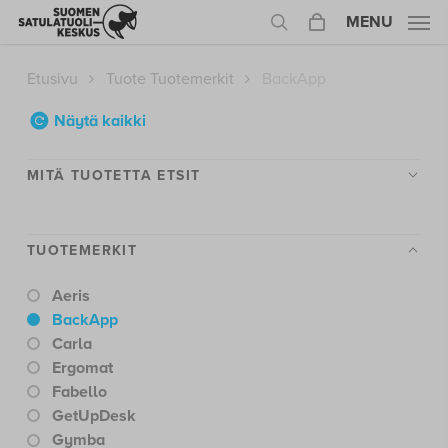
Skip
MENU
to
search
main
Etusivu
Tuote Tuotemerkit
BackApp
content
Näytä kaikki
Näytä kaikki
Mitu00e4 tuotetta etsit
Etätyöpiste
MITÄ TUOTETTA ETSIT
Satulatuolit
Tarjouksessa
Muut tuotteet
TUOTEMERKIT
Lisävarusteet
Työpöydät
Aeris
Ku00e4yttu00e4ju00e4
BackApp
Nainen (yli 165 cm)
Carla
Mies
Ergomat
Seniori
Fabello
Lapsi
GetUpDesk
Useampi käyttäjä
Gymba