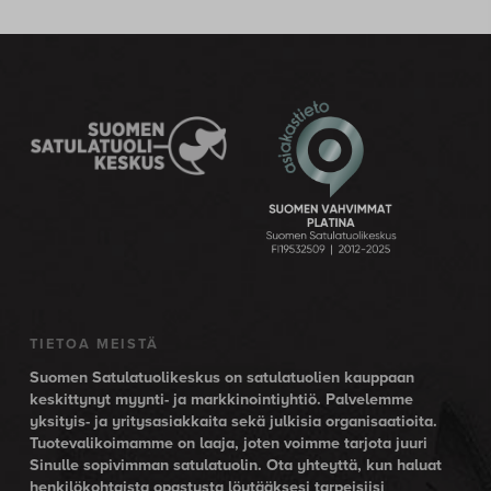
TIETOA MEISTÄ
Suomen Satulatuolikeskus on satulatuolien kauppaan
keskittynyt myynti- ja markkinointiyhtiö. Palvelemme
yksityis- ja yritysasiakkaita sekä julkisia organisaatioita.
Tuotevalikoimamme on laaja, joten voimme tarjota juuri
Sinulle sopivimman satulatuolin. Ota yhteyttä, kun haluat
henkilökohtaista opastusta löytääksesi tarpeisiisi