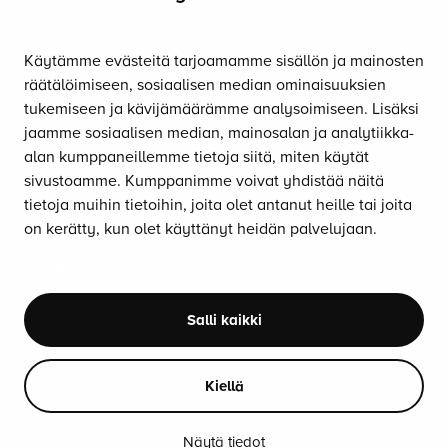
OTA YHTEYTTÄ
Soita:
010 470 9610
Käytämme evästeitä tarjoamamme sisällön ja mainosten
Palvelemme arkisin klo 8–16.
räätälöimiseen, sosiaalisen median ominaisuuksien
tukemiseen ja kävijämäärämme analysoimiseen. Lisäksi
Lähetä sähköpostia:
jaamme sosiaalisen median, mainosalan ja analytiikka-
asiakaspalvelu@satulatuolikeskus.fi
alan kumppaneillemme tietoja siitä, miten käytät
sivustoamme. Kumppanimme voivat yhdistää näitä
Saat tuolimme myös
koekäyttöön
!
tietoja muihin tietoihin, joita olet antanut heille tai joita
on kerätty, kun olet käyttänyt heidän palvelujaan.
SEURAA SOMESSA
Salli kaikki
© 2026 Suomen Satulatuolikeskus. All Rights Reserved.
Asiakas- ja
Kiellä
tietosuojarekisteri
|
Evästekäytännöt
Näytä tiedot