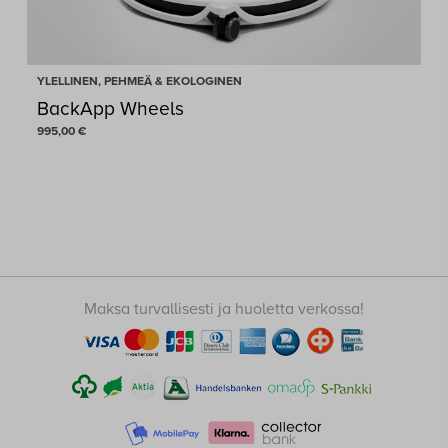
YLELLINEN, PEHMEÄ & EKOLOGINEN
BackApp Wheels
995,00
€
Maksa turvallisesti ja huoletta verkossa!