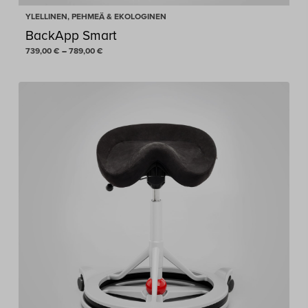
YLELLINEN, PEHMEÄ & EKOLOGINEN
BackApp Smart
Hintaluokka:
739,00
€
–
789,00
€
739,00 €
-
789,00 €