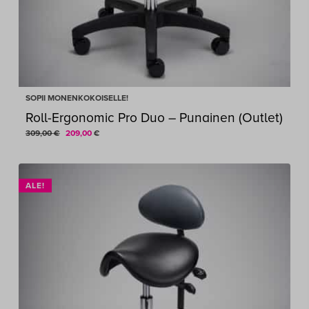
SOPII MONENKOKOISELLE!
Roll-Ergonomic Pro Duo – Punainen (Outlet)
Alkuperäinen
Nykyinen
309,00
€
209,00
€
ALKUPERÄINEN
NYKYINEN
209,00
€
hinta
hinta
HINTA
HINTA
OLI:
ON:
oli:
on:
309,00 €.
209,00 €.
309,00 €.
209,00 €.
ALE!