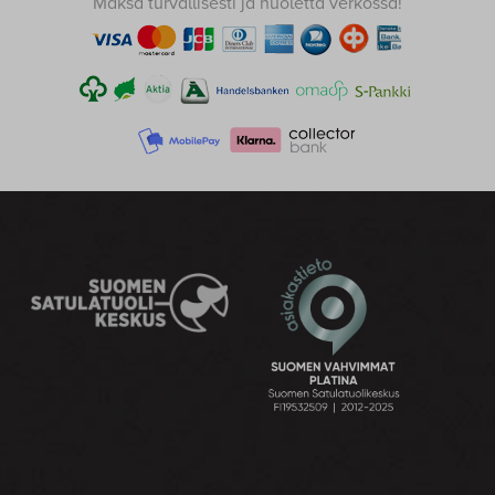
Maksa turvallisesti ja huoletta verkossa!