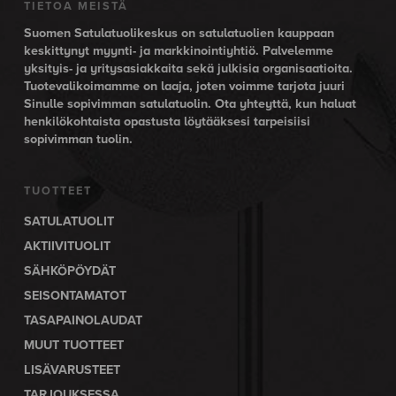
TIETOA MEISTÄ
Suomen Satulatuolikeskus on satulatuolien kauppaan
keskittynyt myynti- ja markkinointiyhtiö. Palvelemme
yksityis- ja yritysasiakkaita sekä julkisia organisaatioita.
Tuotevalikoimamme on laaja, joten voimme tarjota juuri
Sinulle sopivimman satulatuolin. Ota yhteyttä, kun haluat
henkilökohtaista opastusta löytääksesi tarpeisiisi
sopivimman tuolin.
TUOTTEET
SATULATUOLIT
AKTIIVITUOLIT
SÄHKÖPÖYDÄT
SEISONTAMATOT
TASAPAINOLAUDAT
MUUT TUOTTEET
LISÄVARUSTEET
TARJOUKSESSA