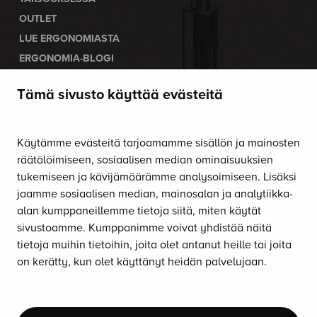
OUTLET
LUE ERGONOMIASTA
ERGONOMIA-BLOGI
Tämä sivusto käyttää evästeitä
OTA YHTEYTTÄ
Soita:
010 470 9610
Käytämme evästeitä tarjoamamme sisällön ja mainosten
Palvelemme arkisin klo 8–16.
räätälöimiseen, sosiaalisen median ominaisuuksien
tukemiseen ja kävijämäärämme analysoimiseen. Lisäksi
Lähetä sähköpostia:
jaamme sosiaalisen median, mainosalan ja analytiikka-
asiakaspalvelu@satulatuolikeskus.fi
alan kumppaneillemme tietoja siitä, miten käytät
sivustoamme. Kumppanimme voivat yhdistää näitä
Saat tuolimme myös
koekäyttöön
!
tietoja muihin tietoihin, joita olet antanut heille tai joita
on kerätty, kun olet käyttänyt heidän palvelujaan.
SEURAA SOMESSA