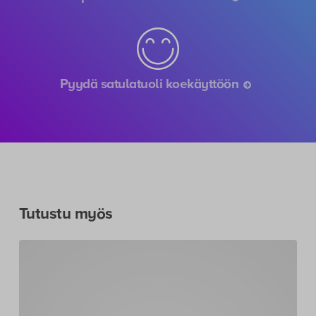
Pyydä satulatuoli koekäyttöön
Tutustu myös