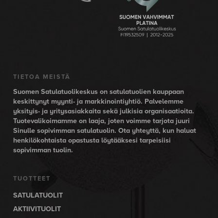
TIETOA MEISTÄ
Suomen Satulatuolikeskus on satulatuolien kauppaan
keskittynyt myynti- ja markkinointiyhtiö. Palvelemme
yksityis- ja yritysasiakkaita sekä julkisia organisaatioita.
Tuotevalikoimamme on laaja, joten voimme tarjota juuri
Sinulle sopivimman satulatuolin. Ota yhteyttä, kun haluat
henkilökohtaista opastusta löytääksesi tarpeisiisi
sopivimman tuolin.
TUOTTEET
SATULATUOLIT
AKTIIVITUOLIT