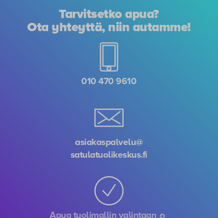
Tarvitsetko apua?
Ota yhteyttä, niin autamme!
010 470 9610
asiakaspalvelu@
satulatuolikeskus.fi
Apua tuolimallin valintaan