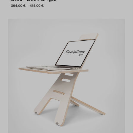
Hintaluokka:
394,00
€
–
414,00
€
394,00 €
-
414,00 €