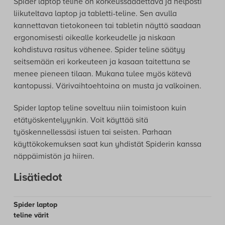
Spider laptop teline on korkeussäädettävä ja helposti
liikuteltava laptop ja tabletti-teline. Sen avulla
kannettavan tietokoneen tai tabletin näyttö saadaan
ergonomisesti oikealle korkeudelle ja niskaan
kohdistuva rasitus vähenee. Spider teline säätyy
seitsemään eri korkeuteen ja kasaan taitettuna se
menee pieneen tilaan. Mukana tulee myös kätevä
kantopussi. Värivaihtoehtoina on musta ja valkoinen.
Spider laptop teline soveltuu niin toimistoon kuin
etätyöskentelyynkin. Voit käyttää sitä
työskennellessäsi istuen tai seisten. Parhaan
käyttökokemuksen saat kun yhdistät Spiderin kanssa
näppäimistön ja hiiren.
Lisätiedot
Spider laptop
teline värit