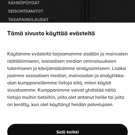
SÄHKÖPÖYDÄT
SEISONTAMATOT
TASAPAINOLAUDAT
MUUT TUOTTEET
Tämä sivusto käyttää evästeitä
LISÄVARUSTEET
TARJOUKSESSA
Käytämme evästeitä tarjoamamme sisällön ja mainosten
OUTLET
räätälöimiseen, sosiaalisen median ominaisuuksien
LUE ERGONOMIASTA
tukemiseen ja kävijämäärämme analysoimiseen. Lisäksi
ERGONOMIA-BLOGI
jaamme sosiaalisen median, mainosalan ja analytiikka-
alan kumppaneillemme tietoja siitä, miten käytät
OTA YHTEYTTÄ
sivustoamme. Kumppanimme voivat yhdistää näitä
tietoja muihin tietoihin, joita olet antanut heille tai joita
Soita:
on kerätty, kun olet käyttänyt heidän palvelujaan.
010 470 9610
Palvelemme arkisin klo 8–16.
Lähetä sähköpostia:
asiakaspalvelu@satulatuolikeskus.fi
Salli kaikki