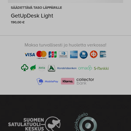
SÄÄDETTÄVÄ TASO LÄPPÄRILLE
GetUpDesk Light
190,00
€
Maksa turvallisesti ja huoletta verkossa!