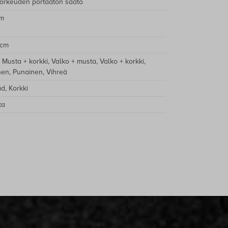
korkeuden portaaton säätö
cm
 cm
 Musta + korkki, Valko + musta, Valko + korkki,
nen, Punainen, Vihreä
d, Korkki
ta