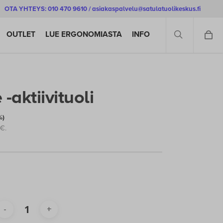
OTA YHTEYS: 010 470 9610 / asiakaspalvelu@satulatuolikeskus.fi
SEARCH
OUTLET
LUE ERGONOMIASTA
INFO
-aktiivituoli
%)
€
.