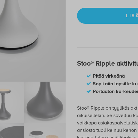
LIS
Stoo® Ripple aktiivit
Pitää virkeänä
Sopii niin lapsille ku
Portaaton korkeude
Stoo® Ripple on tyylikäs aktii
aikuisellekin. Se soveltuu k
vaikkapa asiakaspalvelutisk
ansiosta tuoli keinuu kehon
keskivartalon syviä lihaksi