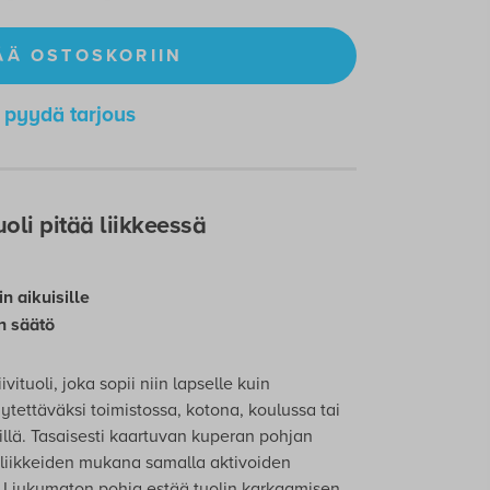
ÄÄ OSTOSKORIIN
pyydä tarjous
uoli pitää liikkeessä
in aikuisille
n säätö
vituoli, joka sopii niin lapselle kuin
äytettäväksi toimistossa, kotona, koulussa tai
illä. Tasaisesti kaartuvan kuperan pohjan
 liikkeiden mukana samalla aktivoiden
a. Liukumaton pohja estää tuolin karkaamisen