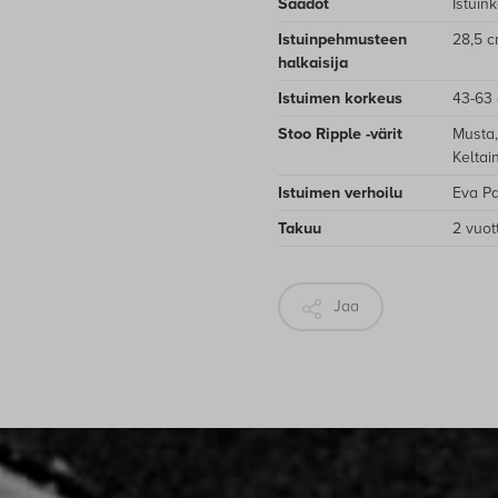
Säädöt
Istuin
Istuinpehmusteen
28,5 
halkaisija
Istuimen korkeus
43-63
Stoo Ripple -värit
Musta,
Keltai
Istuimen verhoilu
Eva Pa
Takuu
2 vuot
Jaa