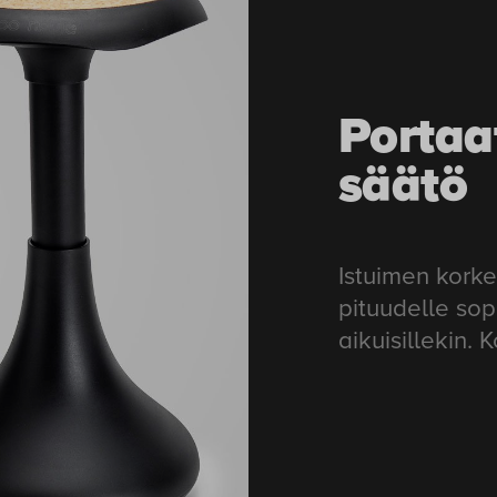
Portaa
säätö
Istuimen korke
pituudelle sopi
aikuisillekin.