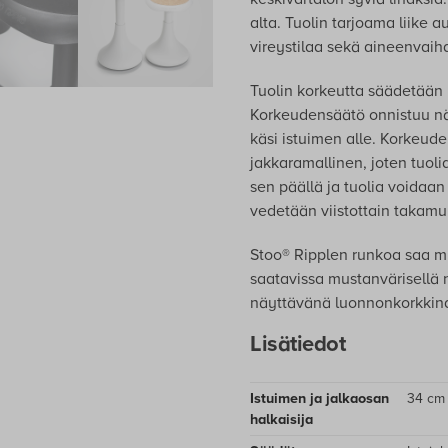
alta. Tuolin tarjoama liike 
vireystilaa sekä aineenvaih
Tuolin korkeutta säädetään i
Korkeudensäätö onnistuu nä
käsi istuimen alle. Korkeude
jakkaramallinen, joten tuoli
sen päällä ja tuolia voidaan
vedetään viistottain takamu
Stoo® Ripplen runkoa saa mu
saatavissa mustanvärisellä
näyttävänä luonnonkorkkina.
Lisätiedot
Istuimen ja jalkaosan
34 cm
halkaisija