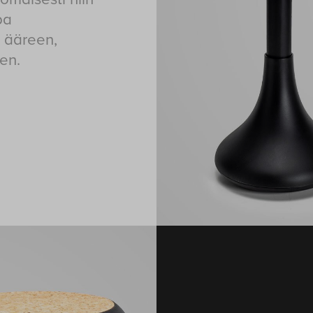
pa
 ääreen,
en.