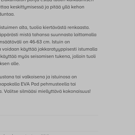
auttaa keskittymisessä ja pitää yllä kehon
duntaa.
stuimen alta, tuolia kiertävästä renkaasta.
ppärästi mistä tahansa suunnasta laittamalla
nsäätöväli on 46-63 cm. Istuin on
a voidaan käyttää jakkaratyyppisesti istumalla
 käyttää myös seisomisen tukena, jolloin tuoli
ksen alle.
stana tai valkoisena ja istuinosa on
 napakalla EVA Pad pehmusteella tai
 Valitse silmääsi miellyttävä kokonaisuus!