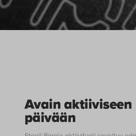
Avain aktiiviseen
päivään
Stoo® Ripple aktiivituoli soveltuu eri