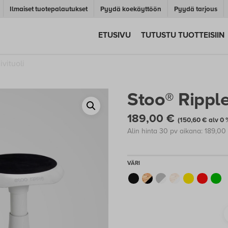
Ilmaiset tuotepalautukset
Pyydä koekäyttöön
Pyydä tarjous
ETUSIVU
TUTUSTU TUOTTEISIIN
ivituoli
Stoo® Ripple 
189,00
€
(
150,60
€
alv 0 
Alin hinta 30 pv aikana:
189,00