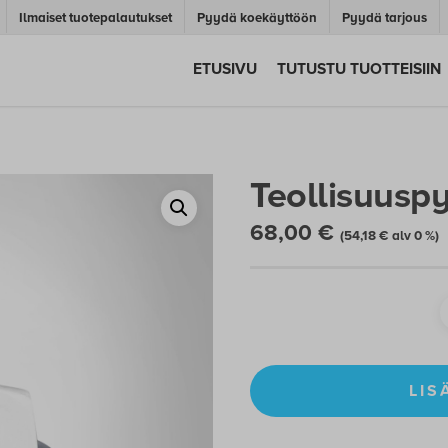
Ilmaiset tuotepalautukset
Pyydä koekäyttöön
Pyydä tarjous
ETUSIVU
TUTUSTU TUOTTEISIIN
Teollisuusp
68,00
€
(
54,18
€
alv 0 %)
LIS