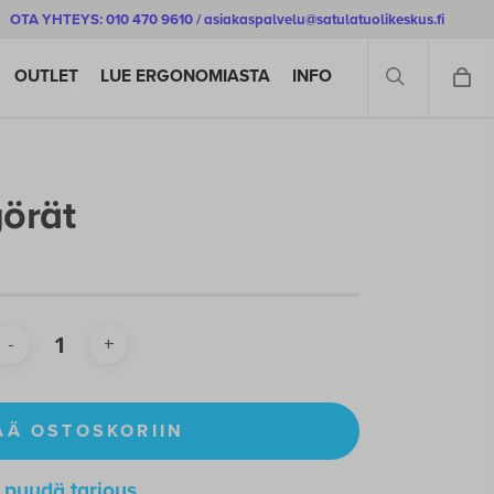
OTA YHTEYS: 010 470 9610 / asiakaspalvelu@satulatuolikeskus.fi
SEARCH
OUTLET
LUE ERGONOMIASTA
INFO
yörät
ÄÄ OSTOSKORIIN
pyydä tarjous