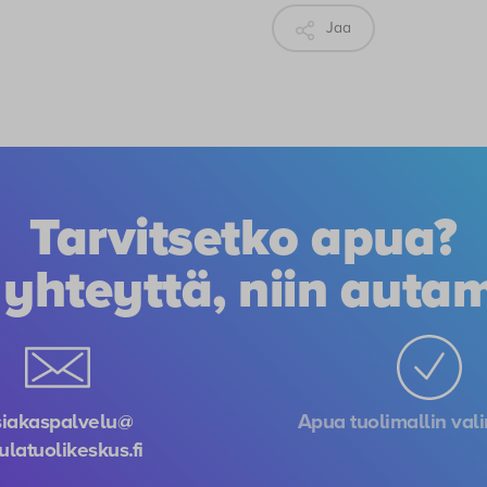
Jaa
Tarvitsetko apua?
 yhteyttä, niin auta
siakaspalvelu@
Apua tuolimallin val
ulatuolikeskus.fi