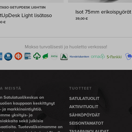
ÄTASO GETUPDESK LIGHTIIN
Isot 75mm erikoispyörät
tUpDesk Light lisätaso
39,00
€
00
€
,00
€
39,00
€
Maksa turvallisesti ja huoletta verkossa!
A MEISTÄ
TUOTTEET
 Satulatuolikeskus on
SATULATUOLIT
tuolien kauppaan keskittynyt
AKTIIVITUOLIT
 ja markkinointiyhtiö.
emme yksityis- ja
SÄHKÖPÖYDÄT
siakkaita sekä julkisia
SEISONTAMATOT
saatioita. Tuotevalikoimamme on
TASAPAINOLAUDAT