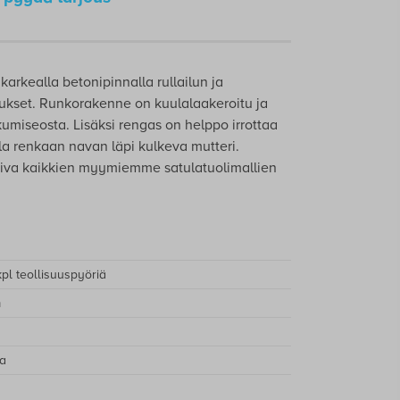
karkealla betonipinnalla rullailun ja
ukset. Runkorakenne on kuulalaakeroitu ja
umiseosta. Lisäksi rengas on helppo irrottaa
a renkaan navan läpi kulkeva mutteri.
piva kaikkien myymiemme satulatuolimallien
 kpl teollisuuspyöriä
m
a