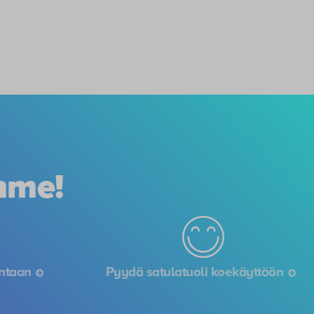
mme!
intaan
Pyydä satulatuoli koekäyttöön