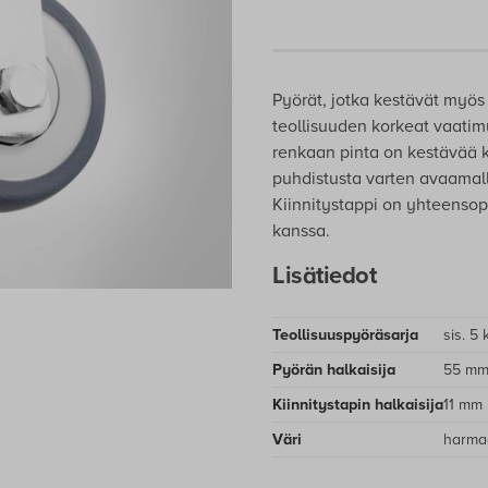
Pyörät, jotka kestävät myös 
teollisuuden korkeat vaatim
renkaan pinta on kestävää k
puhdistusta varten avaamall
Kiinnitystappi on yhteenso
kanssa.
Lisätiedot
Teollisuuspyöräsarja
sis. 5
Pyörän halkaisija
55 m
Kiinnitystapin halkaisija
11 mm
Väri
harma