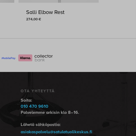
Salli Elbow Rest
274,00
€
OTA YHTEYTTÄ
Soita:
010 470 9610
Palvelemme arkisin klo 8–16.
Lähetä sähköpostia:
asiakaspalvelu@satulatuolikeskus.fi