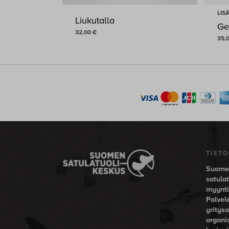
LIS
Liukutalla
Ge
32,00
€
35,
32,00
€
35
TIETO
Suomen
satula
myynti-
Palvel
yritysa
organi