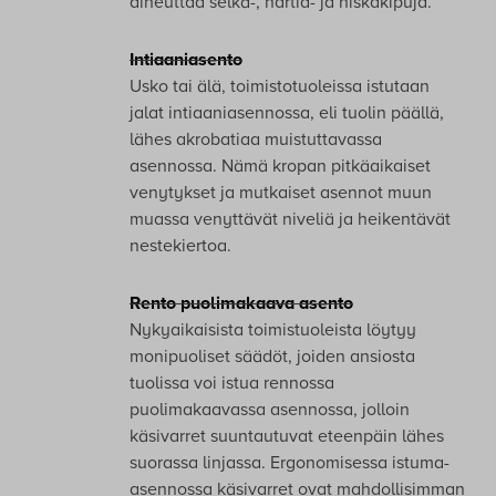
aiheuttaa selkä-, hartia- ja niskakipuja.
Intiaaniasento
Usko tai älä, toimistotuoleissa istutaan
jalat intiaaniasennossa, eli tuolin päällä,
lähes akrobatiaa muistuttavassa
asennossa. Nämä kropan pitkäaikaiset
venytykset ja mutkaiset asennot muun
muassa venyttävät niveliä ja heikentävät
nestekiertoa.
Rento puolimakaava asento
Nykyaikaisista toimistuoleista löytyy
monipuoliset säädöt, joiden ansiosta
tuolissa voi istua rennossa
puolimakaavassa asennossa, jolloin
käsivarret suuntautuvat eteenpäin lähes
suorassa linjassa. Ergonomisessa istuma-
asennossa käsivarret ovat mahdollisimman