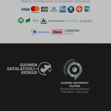
Maksa turvallisesti ja huoletta verkossa!