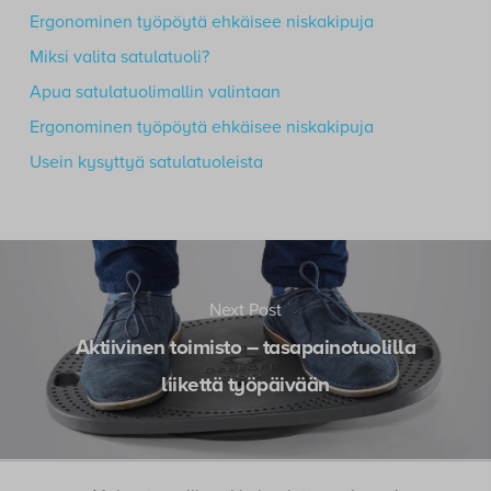
Ergonominen työpöytä ehkäisee niskakipuja
Miksi valita satulatuoli?
Apua satulatuolimallin valintaan
Ergonominen työpöytä ehkäisee niskakipuja
Usein kysyttyä satulatuoleista
Next Post
Aktiivinen toimisto – tasapainotuolilla
liikettä työpäivään