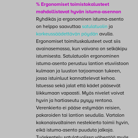
% Ergonomiset toimistokalusteet
mahdollistavat hyvän istuma-asennon
Ryhdikäs ja ergonominen istuma-asento
on helppo saavuttaa
satulatuolin
ja
korkeussäädettävän pöydän
avulla.
Ergonomiset toimituskalusteet ovat siis
avainasemassa, kun vaivana on selkäkipu
istumisesta. Satulatuolin ergonominen
istuma-asento perustuu lantion etuviistoon
kulmaan ja luuston tarjoamaan tukeen,
jossa istuinluut kannattelevat kehoa.
Istuessa sekä jalat että kädet pääsevät
liikkumaan vapaasti. Myös nivelet voivat
hyvin ja hartiaseutu pysyy rentona.
Verenkierto ei pääse estymään reisien,
pakaroiden tai lantion seudulla. Vartalon
kokonaisvaltainen nestekierto toimii hyvin,
eikä istuma-asento puuduta jalkoja.
Työskentely satulatuolissa vähentää myös