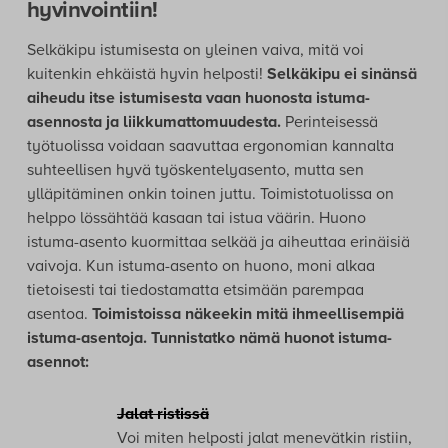
hyvinvointiin!
Selkäkipu istumisesta on yleinen vaiva, mitä voi
kuitenkin ehkäistä hyvin helposti!
Selkäkipu ei sinänsä
aiheudu itse istumisesta vaan huonosta istuma-
asennosta ja liikkumattomuudesta.
Perinteisessä
työtuolissa voidaan saavuttaa ergonomian kannalta
suhteellisen hyvä työskentelyasento, mutta sen
ylläpitäminen onkin toinen juttu. Toimistotuolissa on
helppo lössähtää kasaan tai istua väärin. Huono
istuma-asento kuormittaa selkää ja aiheuttaa erinäisiä
vaivoja. Kun istuma-asento on huono, moni alkaa
tietoisesti tai tiedostamatta etsimään parempaa
asentoa.
Toimistoissa näkeekin mitä ihmeellisempiä
istuma-asentoja.
Tunnistatko nämä huonot istuma-
asennot:
Jalat ristissä
Voi miten helposti jalat menevätkin ristiin,