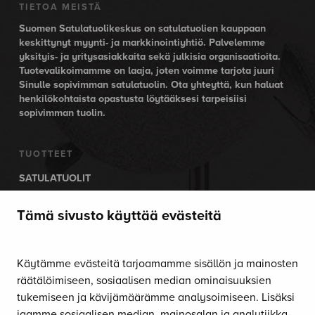
TIETOA MEISTÄ
Suomen Satulatuolikeskus on satulatuolien kauppaan
keskittynyt myynti- ja markkinointiyhtiö. Palvelemme
yksityis- ja yritysasiakkaita sekä julkisia organisaatioita.
Tuotevalikoimamme on laaja, joten voimme tarjota juuri
Sinulle sopivimman satulatuolin. Ota yhteyttä, kun haluat
henkilökohtaista opastusta löytääksesi tarpeisiisi
sopivimman tuolin.
TUOTTEET
SATULATUOLIT
AKTIIVITUOLIT
Tämä sivusto käyttää evästeitä
SÄHKÖPÖYDÄT
SEISONTAMATOT
TASAPAINOLAUDAT
Käytämme evästeitä tarjoamamme sisällön ja mainosten
MUUT TUOTTEET
räätälöimiseen, sosiaalisen median ominaisuuksien
LISÄVARUSTEET
tukemiseen ja kävijämäärämme analysoimiseen. Lisäksi
jaamme sosiaalisen median, mainosalan ja analytiikka-