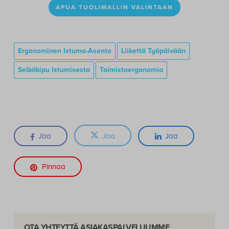
APUA TUOLIMALLIN VALINTAAN
Ergonominen Istuma-Asento
Liikettä Työpäivään
Selkäkipu Istumisesta
Toimistoergonomia
Jaa
Jaa
Jaa
Pinnaa
OTA YHTEYTTÄ ASIAKASPALVELUUMME