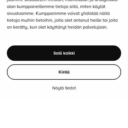
TARJOUKSESSA
alan kumppaneillemme tietoja siitä, miten käytät
OUTLET
sivustoamme. Kumppanimme voivat yhdistää näitä
LUE ERGONOMIASTA
tietoja muihin tietoihin, joita olet antanut heille tai joita
ERGONOMIA-BLOGI
on kerätty, kun olet käyttänyt heidän palvelujaan.
OTA YHTEYTTÄ
Soita:
Salli kaikki
010 470 9610
Palvelemme arkisin klo 8–16.
Kiellä
Lähetä sähköpostia:
asiakaspalvelu@satulatuolikeskus.fi
Näytä tiedot
Saat tuolimme myös
koekäyttöön
!
SEURAA SOMESSA