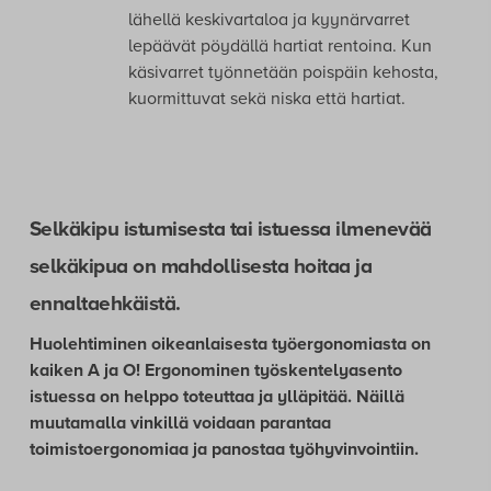
lähellä keskivartaloa ja kyynärvarret
lepäävät pöydällä hartiat rentoina. Kun
käsivarret työnnetään poispäin kehosta,
kuormittuvat sekä niska että hartiat.
Selkäkipu istumisesta tai istuessa ilmenevää
selkäkipua on mahdollisesta hoitaa ja
ennaltaehkäistä.
Huolehtiminen oikeanlaisesta työergonomiasta on
kaiken A ja O! Ergonominen työskentelyasento
istuessa on helppo toteuttaa ja ylläpitää. Näillä
muutamalla vinkillä voidaan parantaa
toimistoergonomiaa ja panostaa työhyvinvointiin.