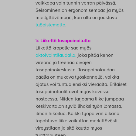
vaikkapa vain tunnin verran päivässä.
Seisominen on ergonomisempaa ja myös
miellyttävämpää, kun alla on joustava
työpistematto
.
% Liikettä tasapainoilulla
Liikettä kropalle saa myös
aktoivointilaudalla
,
joka pitää kehon
vireänä ja treenaa aivojen
tasapainokeskusta. Tasapainolaudan
päällä on mukava työskennellä, vaikka
ajatus voi tuntua ensiksi vieraalta. Erilaiset
tasapainotuolit ovat myös kovassa
nosteessa. Niiden tarjoama liike jumppaa
keskivartalon syviä lihaksi työn lomassa,
ilman hikoilua. Kaikki työpäivän aikana
tapahtuva liike vaikuttaa merkittävästi
vireystilaan ja sitä kautta myös
tuottavuuteen.