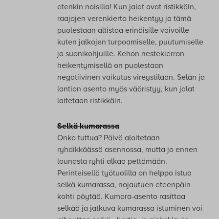
etenkin naisilla! Kun jalat ovat ristikkäin,
raajojen verenkierto heikentyy ja tämä
puolestaan altistaa erinäisille vaivoille
kuten jalkojen turpoamiselle, puutumiselle
ja suonikohjuille. Kehon nestekierron
heikentymisellä on puolestaan
negatiivinen vaikutus vireystilaan. Selän ja
lantion asento myös vääristyy, kun jalat
laitetaan ristikkäin.
Selkä kumarassa
Onko tuttua? Päivä aloitetaan
ryhdikkäässä asennossa, mutta jo ennen
lounasta ryhti alkaa pettämään.
Perinteisellä työtuolilla on helppo istua
selkä kumarassa, nojautuen eteenpäin
kohti pöytää. Kumara-asento rasittaa
selkää ja jatkuva kumarassa istuminen voi