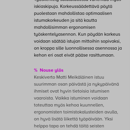
iskiaskipuja. Korkeussäädettävä pöytä
puolestaan mahdollistaa optimaalisen
istumakorkeuden ja sitä kautta
mahdollisimman ergonomisen
työskentelyasennon. Kun pöydän korkeus
voidaan säätää istujan mittoihin sopivaksi,
on kroppa sille luonnollisessa asennossa ja
kehon eri osat eivät pääse rasittumaan.
% Nouse ylös
Keskiverto Matti Meikäläinen istuu
suurimman osan päivästä ja nykypäivänä
ihmiset ovat hyvin tietoisia istumisen
vaaroista. Vaikka istuminen voidaan
toteuttaa myös kehoa kuunnellen,
ergonomisten toimistokalusteiden avulla,
on hyvä lisätä liikettä työpäivään. Yksi
helppo tapa on tehdä töitä seisten