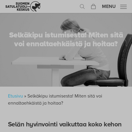
Skip
MENU
to
search
main
content
Selkäkipu istumisesta! Miten sitä
voi ennaltaehkäistä ja hoitaa?
Etusivu
»
Selkäkipu istumisesta! Miten sitä voi
ennaltaehkäistä ja hoitaa?
Selän hyvinvointi vaikuttaa koko kehon