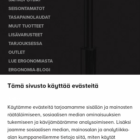
SEISONTAMATOT
TASAPAINOLAUDAT
MUUT TUOTTEET
LISÄVARUSTEET
TARJOUKSESSA
OUTLET
LUE ERGONOMIASTA
ERGONOMIA-BLOGI
Tämä sivusto käyttää evästeitä
OTA YHTEYTTÄ
Soita:
010 470 9610
Käytämme evästeitä tarjoamamme sisällön ja mainosten
Palvelemme arkisin klo 8–16.
räätälöimiseen, sosiaalisen median ominaisuuksien
tukemiseen ja kävijämäärämme analysoimiseen. Lisäksi
Lähetä sähköpostia:
jaamme sosiaalisen median, mainosalan ja analytiikka-
asiakaspalvelu@satulatuolikeskus.fi
alan kumppaneillemme tietoja siitä, miten käytät