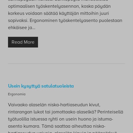
optimaalisen työskentelyasennon, koska pöydän
korkeus voidaan säätää käyttäjän mittoihin juuri
sopivaksi. Ergonominen työskentelyasento puolestaan
ehkäisee ja…
Read More
Usein kysyttyä satulatuoleista
Ergonomia
Vaivaako alaselän niska-hartiaseudun kivut,
rintarangan lukot tai jomottaako alaselkä? Perinteisellä
työtuolilla istuessa ryhti on usein huono ja istuma-
asento kumara. Tämä saattaa aiheuttaa niska-