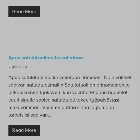
Read More
Apua satulatuolimallin valintaan
Ergonomia
Apua satulatuolimallin valintaan -lomake: Näin valitset
sopivan satulatuolimallin Satulatuoli on erinomainen ja
pitkäaikainen työkaveri, kun valinta tehdään huolella!
Juuri sinulle sopiva satulatuoli tekee työpäivästäsi
mukavamman. Voimme auttaa sinua löytämään
tarpeisiisi sopivan…
Read More