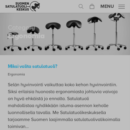
Skip
MENU
to
search
main
content
Category
Ergonomia
Miksi valita satulatuoli?
Ergonomia
Selän hyvinvointi vaikuttaa koko kehon hyvinvointiin.
Siksi erilaisia huonosta ergonomiasta johtuvia vaivoja
on hyvä ehkäistä jo ennalta. Satulatuoli
mahdollistaa ryhdikkään istuma-asennon keholle
luonnollisella tavalla. Me Satulatuolikeskuksella
tarjoamme Suomen laajimmalla satulatuolivalikoimalla
toimivan…