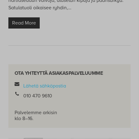
hartiaseudun vaivoja, alaselän kipuja ja päänsärkyä.
Satulatuoli oikaisee ryhdin,…
Read More
OTA YHTEYTTÄ ASIAKASPALVELUUMME
Lähetä sähköpostia
010 470 9610
Palvelemme arkisin
klo 8–16.