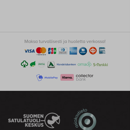
Maksa turvallisesti ja huoletta verkossa!