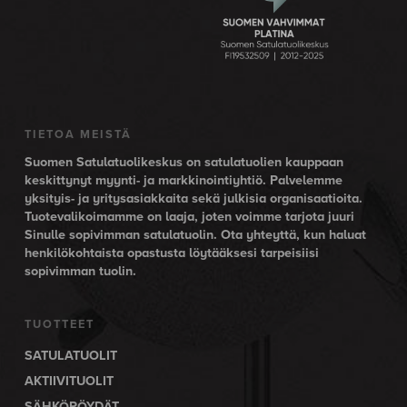
TIETOA MEISTÄ
Suomen Satulatuolikeskus on satulatuolien kauppaan
keskittynyt myynti- ja markkinointiyhtiö. Palvelemme
yksityis- ja yritysasiakkaita sekä julkisia organisaatioita.
Tuotevalikoimamme on laaja, joten voimme tarjota juuri
Sinulle sopivimman satulatuolin. Ota yhteyttä, kun haluat
henkilökohtaista opastusta löytääksesi tarpeisiisi
sopivimman tuolin.
TUOTTEET
SATULATUOLIT
AKTIIVITUOLIT
SÄHKÖPÖYDÄT