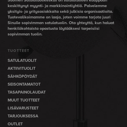
Suomen Satulatuolikeskus on satulatuolien kauppaan
keskittynyt myynti- ja markkinointiyhtiö. Palvelemme
yksityis- ja yritysasiakkaita sekä julkisia organisaatioita.
Tuotevalikoimamme on laaja, joten voimme tarjota juuri
Sinulle sopivimman satulatuolin. Ota yhteyttä, kun haluat
henkilökohtaista opastusta löytääksesi tarpeisiisi
sopivimman tuolin.
TUOTTEET
SATULATUOLIT
AKTIIVITUOLIT
SÄHKÖPÖYDÄT
SEISONTAMATOT
TASAPAINOLAUDAT
MUUT TUOTTEET
LISÄVARUSTEET
TARJOUKSESSA
OUTLET