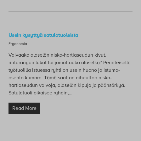
Usein kysyttyä satulatuoleista
Ergonomia
Vaivaako alaselän niska-hartiaseudun kivut,
rintarangan lukot tai jomottaako alaselkä? Perinteisellä
työtuolilla istuessa ryhti on usein huono ja istuma-
asento kumara. Tämä saattaa aiheuttaa niska-
hartiaseudun vaivoja, alaselän kipuja ja päänsärkyä.
Satulatuoli oikaisee ryhdin,…
Read More