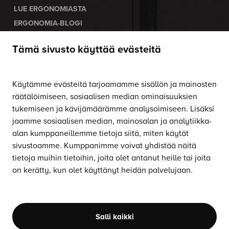
LUE ERGONOMIASTA
ERGONOMIA-BLOGI
Tämä sivusto käyttää evästeitä
OTA YHTEYTTÄ
Soita:
010 470 9610
Käytämme evästeitä tarjoamamme sisällön ja mainosten
Palvelemme arkisin klo 8–16.
räätälöimiseen, sosiaalisen median ominaisuuksien
tukemiseen ja kävijämäärämme analysoimiseen. Lisäksi
Lähetä sähköpostia:
jaamme sosiaalisen median, mainosalan ja analytiikka-
asiakaspalvelu@satulatuolikeskus.fi
alan kumppaneillemme tietoja siitä, miten käytät
sivustoamme. Kumppanimme voivat yhdistää näitä
Saat tuolimme myös
koekäyttöön
!
tietoja muihin tietoihin, joita olet antanut heille tai joita
on kerätty, kun olet käyttänyt heidän palvelujaan.
SEURAA SOMESSA
Salli kaikki